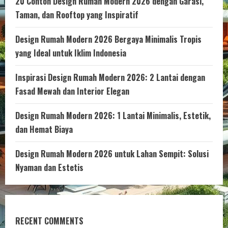
20 Contoh Design Rumah Modern 2026 dengan Garasi,
Taman, dan Rooftop yang Inspiratif
Design Rumah Modern 2026 Bergaya Minimalis Tropis
yang Ideal untuk Iklim Indonesia
Inspirasi Design Rumah Modern 2026: 2 Lantai dengan
Fasad Mewah dan Interior Elegan
Design Rumah Modern 2026: 1 Lantai Minimalis, Estetik,
dan Hemat Biaya
Design Rumah Modern 2026 untuk Lahan Sempit: Solusi
Nyaman dan Estetis
RECENT COMMENTS