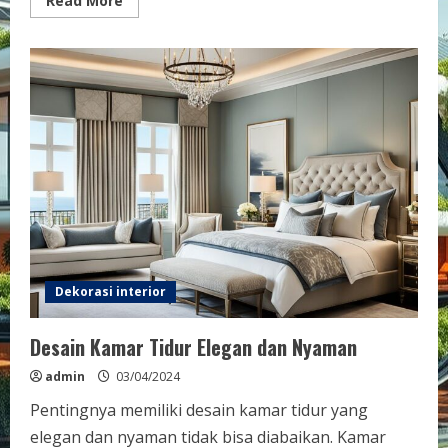
Read More
more
about
Inspirasi
Unik
Dekorasi
Dinding
Rumah
Anda
Dekorasi interior
Desain Kamar Tidur Elegan dan Nyaman
admin
03/04/2024
Pentingnya memiliki desain kamar tidur yang
elegan dan nyaman tidak bisa diabaikan. Kamar