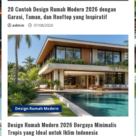
20 Contoh Design Rumah Modern 2026 dengan
Garasi, Taman, dan Rooftop yang Inspiratif
admin
07/08/2026
Design Rumah Modern
Design Rumah Modern 2026 Bergaya Minimalis
Tropis yang Ideal untuk Iklim Indonesia