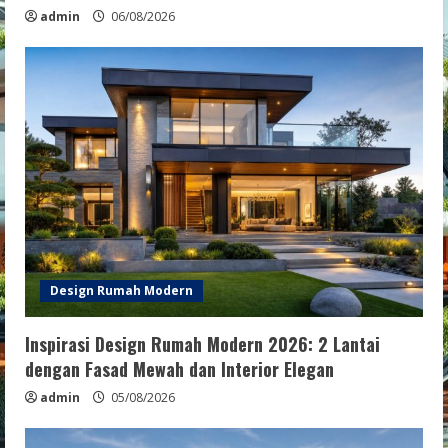
admin
06/08/2026
Design Rumah Modern
Inspirasi Design Rumah Modern 2026: 2 Lantai
dengan Fasad Mewah dan Interior Elegan
admin
05/08/2026