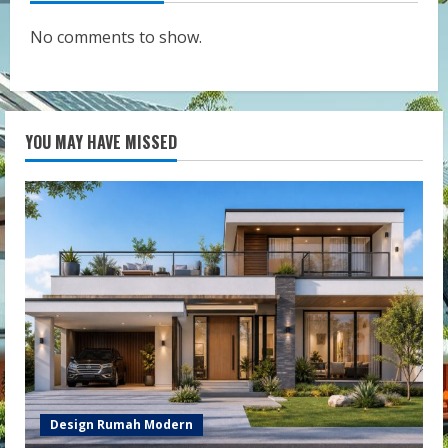
No comments to show.
YOU MAY HAVE MISSED
Design Rumah Modern