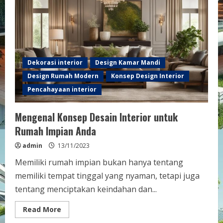
Anda
di
Indonesia
Dekorasi interior
Design Kamar Mandi
Design Rumah Modern
Konsep Design Interior
Pencahayaan interior
Mengenal Konsep Desain Interior untuk
Rumah Impian Anda
admin
13/11/2023
Memiliki rumah impian bukan hanya tentang
memiliki tempat tinggal yang nyaman, tetapi juga
tentang menciptakan keindahan dan...
Read
Read More
more
about