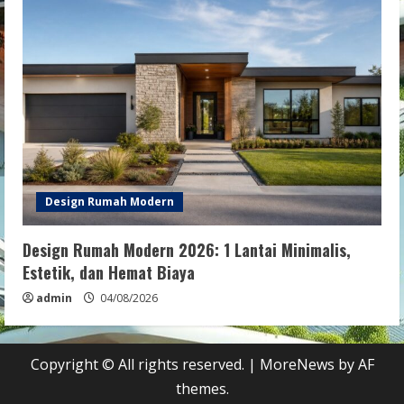
Design Rumah Modern
Design Rumah Modern 2026: 1 Lantai Minimalis,
Estetik, dan Hemat Biaya
admin
04/08/2026
Copyright © All rights reserved.
|
MoreNews
by AF
themes.