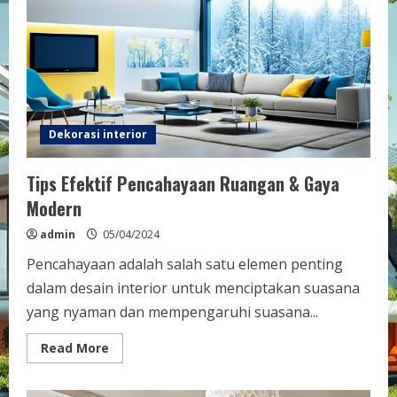
Dekorasi interior
Tips Efektif Pencahayaan Ruangan & Gaya
Modern
admin
05/04/2024
Pencahayaan adalah salah satu elemen penting
dalam desain interior untuk menciptakan suasana
yang nyaman dan mempengaruhi suasana...
Read
Read More
more
about
Tips
Efektif