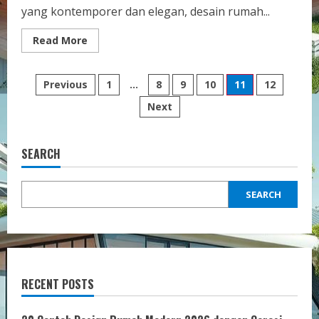
yang kontemporer dan elegan, desain rumah...
Read
Read More
more
about
Panduan
Posts
Lengkap
Previous
1
…
8
9
10
11
12
Desain
Rumah
Next
pagination
Modern
untuk
Inspirasi
Anda
SEARCH
SEARCH
RECENT POSTS