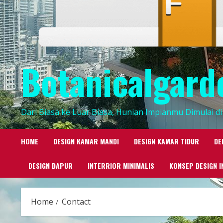
Botanicalgard
Dari Biasa ke Luar Biasa, Hunian Impianmu Dimulai di 
HOME
DESIGN KAMAR MANDI
DESIGN KAMAR TIDUR
DE
DESIGN DAPUR
INTERRIOR MINIMALIS
KONSEP DESIGN I
Home
Contact