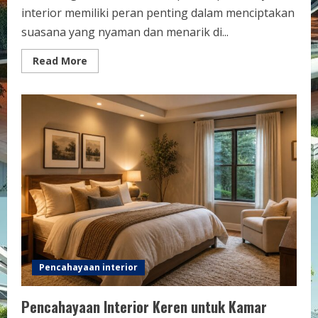
interior memiliki peran penting dalam menciptakan
suasana yang nyaman dan menarik di...
Read
Read More
more
about
15
Model
Lampu
dan
Pencahayaan
Interior
Keren
untuk
Rumah
Minimalis
Modern
Pencahayaan interior
Pencahayaan Interior Keren untuk Kamar