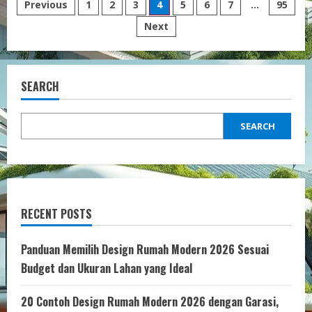
Posts
Previous
1
2
3
4
5
6
7
…
95
Keluarga
dengan
Next
pagination
Konsep
Natural
Menggunakan
Material
Kayu
dan
SEARCH
Tanaman
Hias
untuk
Suasana
Hangat
SEARCH
dan
Nyaman
RECENT POSTS
Panduan Memilih Design Rumah Modern 2026 Sesuai
Budget dan Ukuran Lahan yang Ideal
20 Contoh Design Rumah Modern 2026 dengan Garasi,