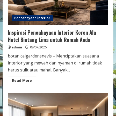
Pencahayaan interior
Inspirasi Pencahayaan Interior Keren Ala
Hotel Bintang Lima untuk Rumah Anda
admin
08/07/2026
botanicalgardensnevis – Menciptakan suasana
interior yang mewah dan nyaman di rumah tidak
harus sulit atau mahal. Banyak...
Read
Read More
more
about
Inspirasi
Pencahayaan
Interior
Keren
Ala
Hotel
Bintang