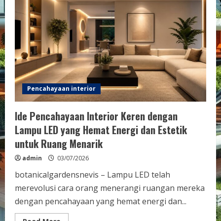
di
Ruangan
Sempit
dengan
Efektif
Pencahayaan interior
Ide Pencahayaan Interior Keren dengan
Lampu LED yang Hemat Energi dan Estetik
untuk Ruang Menarik
admin
03/07/2026
botanicalgardensnevis – Lampu LED telah
merevolusi cara orang menerangi ruangan mereka
dengan pencahayaan yang hemat energi dan...
Read