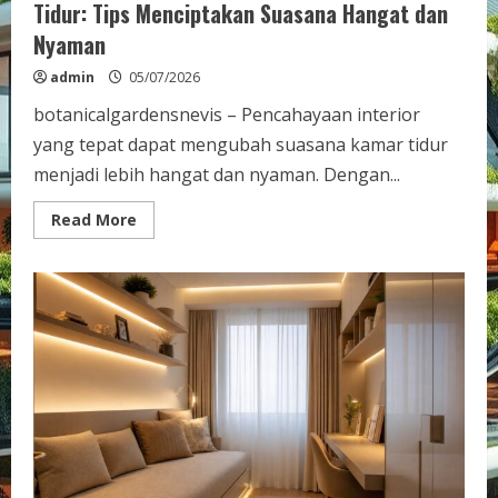
Tidur: Tips Menciptakan Suasana Hangat dan
Nyaman
admin
05/07/2026
botanicalgardensnevis – Pencahayaan interior
yang tepat dapat mengubah suasana kamar tidur
menjadi lebih hangat dan nyaman. Dengan...
Read
Read More
more
about
Pencahayaan
Interior
Keren
untuk
Kamar
Tidur:
Tips
Menciptakan
Suasana
Hangat
dan
Nyaman