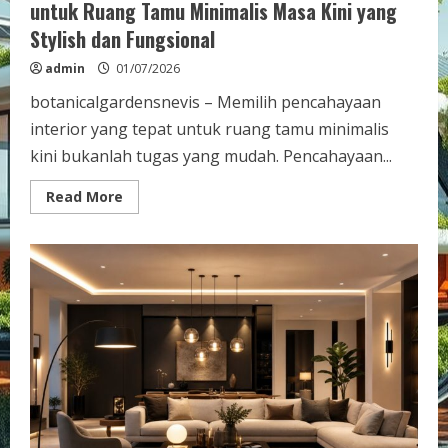
untuk Ruang Tamu Minimalis Masa Kini yang
Stylish dan Fungsional
admin
01/07/2026
botanicalgardensnevis – Memilih pencahayaan
interior yang tepat untuk ruang tamu minimalis
kini bukanlah tugas yang mudah. Pencahayaan...
Read
Read More
more
about
Cara
Memilih
Pencahayaan
Interior
Keren
untuk
Ruang
Tamu
Minimalis
Masa
Kini
yang
Stylish
dan
Fungsional