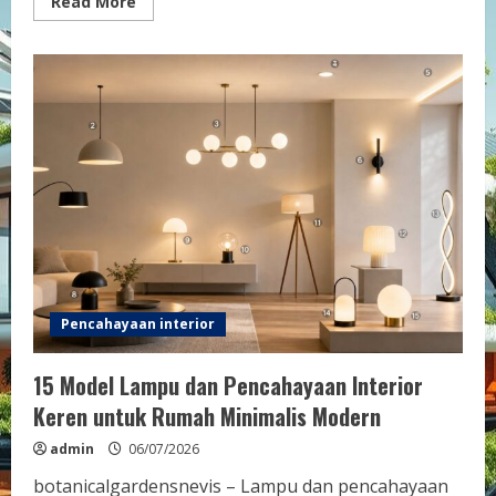
Read
Read More
more
about
Panduan
Lengkap
Membuat
Pencahayaan
Interior
Keren
dengan
Teknik
Layer
Lighting
untuk
Ruang
yang
Memikat
Pencahayaan interior
15 Model Lampu dan Pencahayaan Interior
Keren untuk Rumah Minimalis Modern
admin
06/07/2026
botanicalgardensnevis – Lampu dan pencahayaan