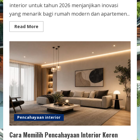
interior untuk tahun 2026 menjanjikan inovasi
yang menarik bagi rumah modern dan apartemen...
Read
Read More
more
about
Tren
Pencahayaan
Interior
Keren
2026
untuk
Rumah
Modern
dan
Apartemen
Kecil
Pencahayaan interior
Cara Memilih Pencahayaan Interior Keren