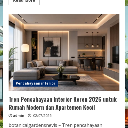
Read More
more
about
Ide
Pencahayaan
Interior
Keren
dengan
Lampu
LED
yang
Hemat
Energi
dan
Estetik
untuk
Ruang
Menarik
Pencahayaan interior
Tren Pencahayaan Interior Keren 2026 untuk
Rumah Modern dan Apartemen Kecil
admin
02/07/2026
botanicalgardensnevis – Tren pencahayaan