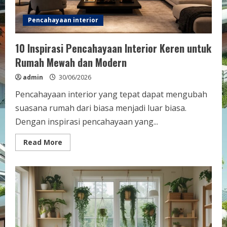
Pencahayaan interior
10 Inspirasi Pencahayaan Interior Keren untuk
Rumah Mewah dan Modern
admin
30/06/2026
Pencahayaan interior yang tepat dapat mengubah
suasana rumah dari biasa menjadi luar biasa.
Dengan inspirasi pencahayaan yang...
Read
Read More
more
about
10
Inspirasi
Pencahayaan
Interior
Keren
untuk
Rumah
Mewah
dan
Modern