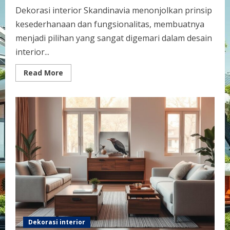
Dekorasi interior Skandinavia menonjolkan prinsip
kesederhanaan dan fungsionalitas, membuatnya
menjadi pilihan yang sangat digemari dalam desain
interior...
Read
Read More
more
about
Dekorasi
Interior
Skandinavia:
Tips
&
Inspirasi
Dekorasi interior