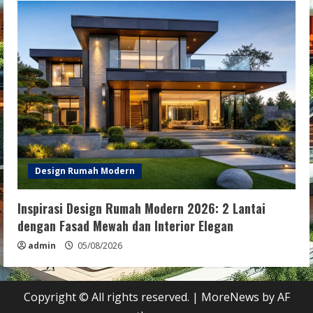
Design Rumah Modern
Inspirasi Design Rumah Modern 2026: 2 Lantai
dengan Fasad Mewah dan Interior Elegan
admin
05/08/2026
Copyright © All rights reserved.
|
MoreNews
by AF