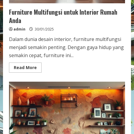
Furniture Multifungsi untuk Interior Rumah
Anda
admin
30/01/2025
Dalam dunia desain interior, furniture multifungsi
menjadi semakin penting. Dengan gaya hidup yang
semakin cepat, furniture ini...
Read
Read More
more
about
Furniture
Multifungsi
untuk
Interior
Rumah
Anda