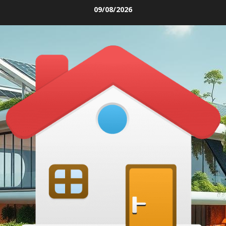
Skip
09/08/2026
to
content