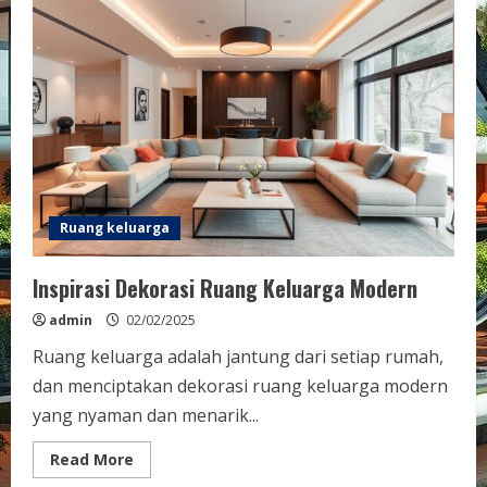
Nyaman
untuk
Rumah
Anda
Ruang keluarga
Inspirasi Dekorasi Ruang Keluarga Modern
admin
02/02/2025
Ruang keluarga adalah jantung dari setiap rumah,
dan menciptakan dekorasi ruang keluarga modern
yang nyaman dan menarik...
Read
Read More
more