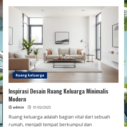
about
Inspirasi
Dekorasi
Ruang
Keluarga
Modern
Ruang keluarga
Inspirasi Desain Ruang Keluarga Minimalis
Modern
admin
01/02/2025
Ruang keluarga adalah bagian vital dari sebuah
rumah, menjadi tempat berkumpul dan