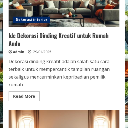
Dekorasi interior
Ide Dekorasi Dinding Kreatif untuk Rumah
Anda
admin
29/01/2025
Dekorasi dinding kreatif adalah salah satu cara
terbaik untuk mempercantik tampilan ruangan
sekaligus mencerminkan kepribadian pemilik
rumah....
Read
Read More
more
about
Ide
Dekorasi
Dinding
Kreatif
untuk
Rumah