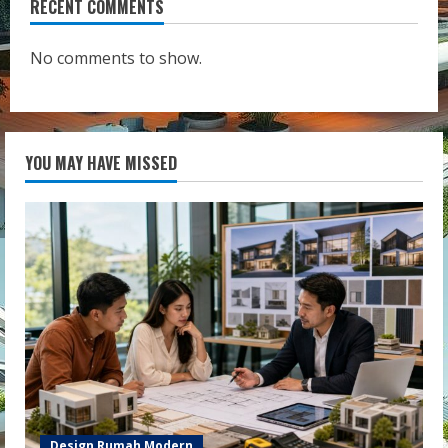
RECENT COMMENTS
No comments to show.
YOU MAY HAVE MISSED
Design Rumah Modern