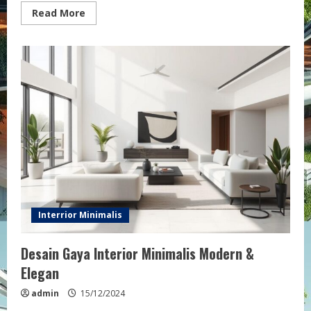
Read
Read More
more
about
Inspirasi
Ide
Warna
Ruang
Tamu
Modern
Elegan
Interrior Minimalis
Desain Gaya Interior Minimalis Modern &
Elegan
admin
15/12/2024