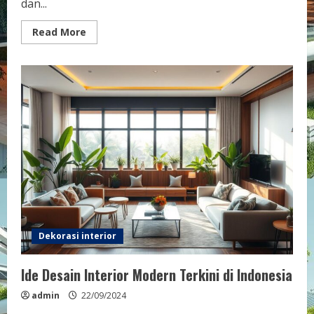
dan...
Read
Read More
more
about
Desain
Interior
Furnitur
Minimalis
untuk
Rumah
Elegan
Dekorasi interior
Ide Desain Interior Modern Terkini di Indonesia
admin
22/09/2024