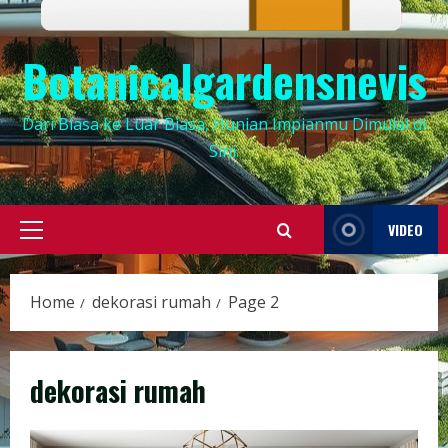
Botanicalgardensnevis
Dari Biasa ke Luar Biasa, Hunian Impianmu Dimulai di
Sini.
VIDEO
Primary
Menu
Home
dekorasi rumah
Page 2
dekorasi rumah