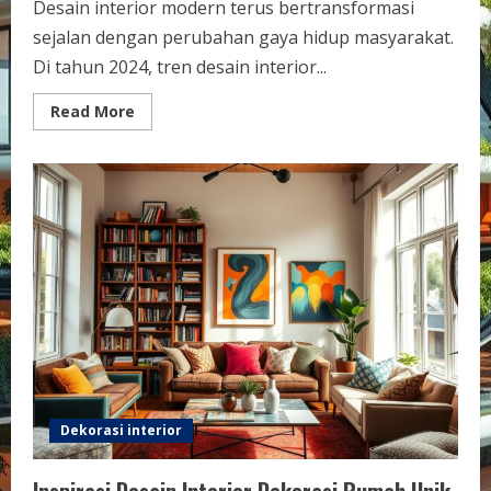
Desain interior modern terus bertransformasi
sejalan dengan perubahan gaya hidup masyarakat.
Di tahun 2024, tren desain interior...
Read
Read More
more
about
Ide
Desain
Interior
Modern
Terkini
di
Indonesia
Dekorasi interior