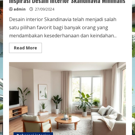
Inspirasi Desain Interior Skandinavia Minimalis
admin
27/09/2024
Desain interior Skandinavia telah menjadi salah
satu pilihan favorit bagi banyak orang yang
mendambakan kesederhanaan dan keindahan...
Read
Read More
more
about
Inspirasi
Desain
Interior
Skandinavia
Minimalis