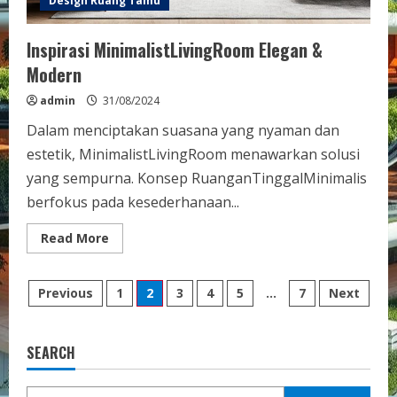
Design Ruang Tamu
Inspirasi MinimalistLivingRoom Elegan &
Modern
admin
31/08/2024
Dalam menciptakan suasana yang nyaman dan
estetik, MinimalistLivingRoom menawarkan solusi
yang sempurna. Konsep RuanganTinggalMinimalis
berfokus pada kesederhanaan...
Read
Read More
more
about
Inspirasi
Posts
MinimalistLivingRoom
Previous
1
2
3
4
5
…
7
Next
Elegan
&
pagination
Modern
SEARCH