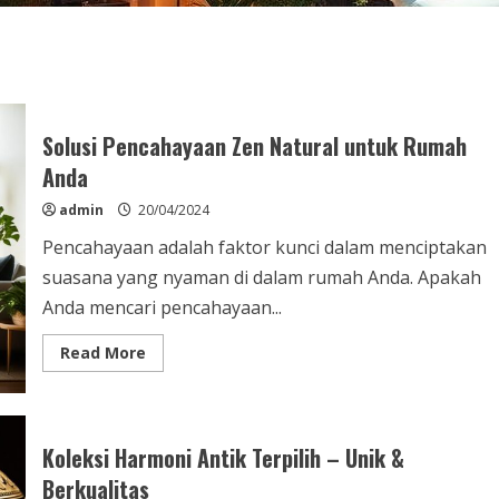
Solusi Pencahayaan Zen Natural untuk Rumah
Anda
admin
20/04/2024
Pencahayaan adalah faktor kunci dalam menciptakan
suasana yang nyaman di dalam rumah Anda. Apakah
Anda mencari pencahayaan...
Read
Read More
more
about
Solusi
Pencahayaan
Zen
Natural
Koleksi Harmoni Antik Terpilih – Unik &
untuk
Rumah
Berkualitas
Anda