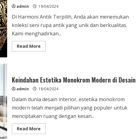
admin
19/04/2024
Di Harmoni Antik Terpilih, Anda akan menemukan
koleksi seni rupa antik yang unik dan berkualitas.
Kami menghadirkan...
Read
Read More
more
about
Koleksi
Harmoni
Antik
Terpilih
–
Keindahan Estetika Monokrom Modern di Desain
Unik
&
admin
18/04/2024
Berkualitas
Dalam dunia desain interior, estetika monokrom
modern telah menjadi pilihan yang populer untuk
menciptakan ruang dengan kesan...
Read
Read More
more
about