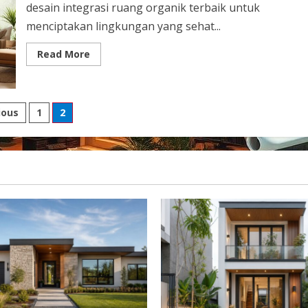
desain integrasi ruang organik terbaik untuk
menciptakan lingkungan yang sehat...
Read
Read More
more
about
Desain
Integrasi
Ruang
ts
Organik
ious
1
2
Terbaik
ination