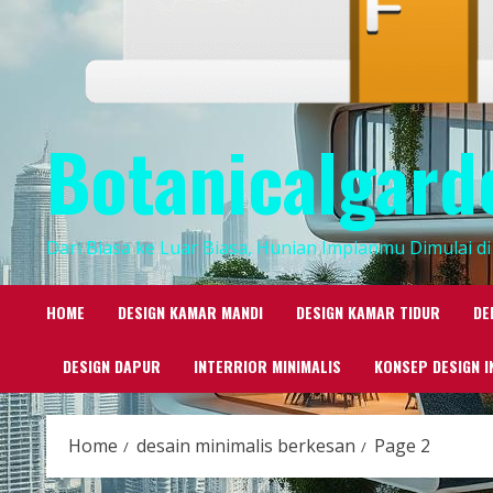
Botanicalgard
Dari Biasa ke Luar Biasa, Hunian Impianmu Dimulai di 
HOME
DESIGN KAMAR MANDI
DESIGN KAMAR TIDUR
DE
DESIGN DAPUR
INTERRIOR MINIMALIS
KONSEP DESIGN I
Home
desain minimalis berkesan
Page 2