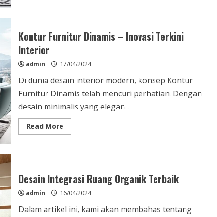
Keindahan
Estetika
Monokrom
Modern
di
Kontur Furnitur Dinamis – Inovasi Terkini
Desain
Interior
admin
17/04/2024
Di dunia desain interior modern, konsep Kontur
Furnitur Dinamis telah mencuri perhatian. Dengan
desain minimalis yang elegan...
Read
Read More
more
about
Kontur
Furnitur
Dinamis
–
Inovasi
Desain Integrasi Ruang Organik Terbaik
Terkini
Interior
admin
16/04/2024
Dalam artikel ini, kami akan membahas tentang