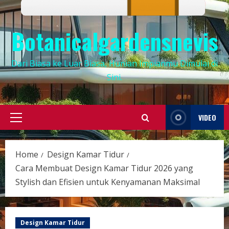
Botanicalgardensnevis
Dari Biasa ke Luar Biasa, Hunian Impianmu Dimulai di
Sini.
VIDEO
Primary
Menu
Home
Design Kamar Tidur
Cara Membuat Design Kamar Tidur 2026 yang
Stylish dan Efisien untuk Kenyamanan Maksimal
Design Kamar Tidur