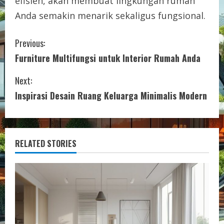
efisien, akan membuat lingkungan rumah
Anda semakin menarik sekaligus fungsional.
C
Previous:
Furniture Multifungsi untuk Interior Rumah Anda
o
Next:
n
Inspirasi Desain Ruang Keluarga Minimalis Modern
t
i
RELATED STORIES
n
u
e
R