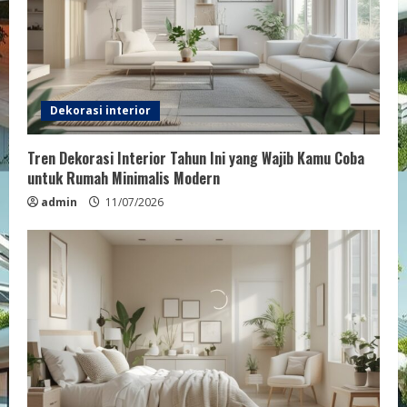
e
a
d
Dekorasi interior
i
Tren Dekorasi Interior Tahun Ini yang Wajib Kamu Coba
n
untuk Rumah Minimalis Modern
g
admin
11/07/2026