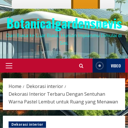
Botanicalgardensnevis
Dari Biasa ke Luar Biasa, Hunian Impianmu Dimulai di
Sini.
VIDEO
Primary
Menu
Home
Dekorasi interior
Dekorasi Interior Terbaru Dengan Sentuhan
Warna Pastel Lembut untuk Ruang yang Menawan
Dekorasi interior