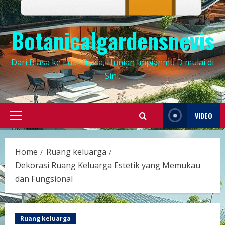
Botanicalgardensnevis
Dari Biasa ke Luar Biasa, Hunian Impianmu Dimulai di
Sini.
VIDEO
Primary
Menu
Home
Ruang keluarga
Dekorasi Ruang Keluarga Estetik yang Memukau
dan Fungsional
Ruang keluarga