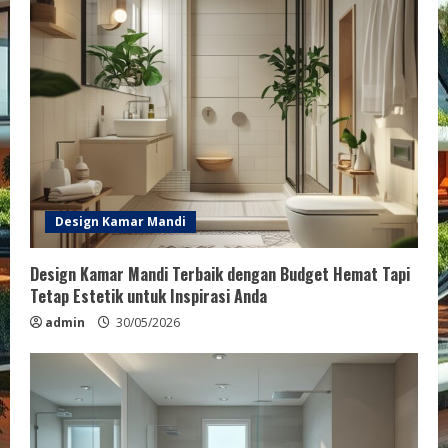
R
e
a
d
i
n
Design Kamar Mandi
g
Design Kamar Mandi Terbaik dengan Budget Hemat Tapi
Tetap Estetik untuk Inspirasi Anda
admin
30/05/2026