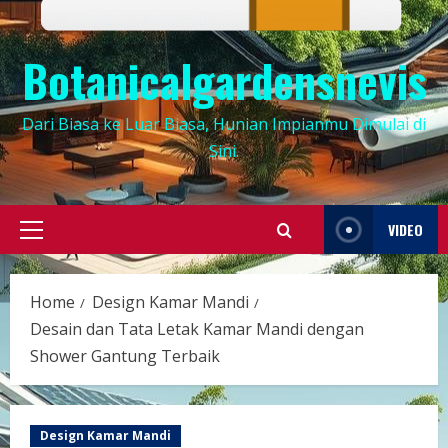
Botanicalgardensnevis
Dari Biasa ke Luar Biasa, Hunian Impianmu Dimulai di
Sini.
VIDEO
Primary
Menu
Home
Design Kamar Mandi
Desain dan Tata Letak Kamar Mandi dengan
Shower Gantung Terbaik
Design Kamar Mandi