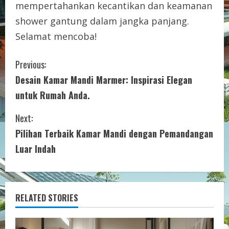
mempertahankan kecantikan dan keamanan
shower gantung dalam jangka panjang.
Selamat mencoba!
C
Previous:
Desain Kamar Mandi Marmer: Inspirasi Elegan
o
untuk Rumah Anda.
n
Next:
t
Pilihan Terbaik Kamar Mandi dengan Pemandangan
i
Luar Indah
n
u
RELATED STORIES
e