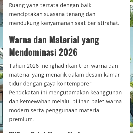
Ruang yang tertata dengan baik
menciptakan suasana tenang dan
mendukung kenyamanan saat beristirahat.
Warna dan Material yang
Mendominasi 2026
Tahun 2026 menghadirkan tren warna dan
material yang menarik dalam desain kamar
tidur dengan gaya kontemporer.
Pendekatan ini mengutamakan keanggunan
dan kemewahan melalui pilihan palet warna
modern serta penggunaan material
premium.