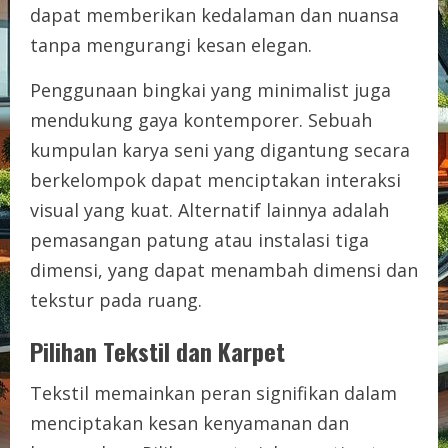
dapat memberikan kedalaman dan nuansa
tanpa mengurangi kesan elegan.
Penggunaan bingkai yang minimalist juga
mendukung gaya kontemporer. Sebuah
kumpulan karya seni yang digantung secara
berkelompok dapat menciptakan interaksi
visual yang kuat. Alternatif lainnya adalah
pemasangan patung atau instalasi tiga
dimensi, yang dapat menambah dimensi dan
tekstur pada ruang.
Pilihan Tekstil dan Karpet
Tekstil memainkan peran signifikan dalam
menciptakan kesan kenyamanan dan