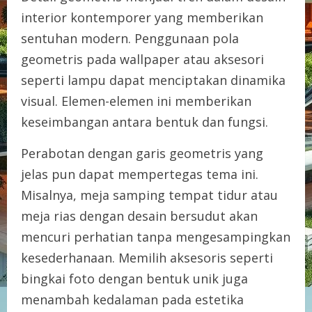
interior kontemporer yang memberikan
sentuhan modern. Penggunaan pola
geometris pada wallpaper atau aksesori
seperti lampu dapat menciptakan dinamika
visual. Elemen-elemen ini memberikan
keseimbangan antara bentuk dan fungsi.
Perabotan dengan garis geometris yang
jelas pun dapat mempertegas tema ini.
Misalnya, meja samping tempat tidur atau
meja rias dengan desain bersudut akan
mencuri perhatian tanpa mengesampingkan
kesederhanaan. Memilih aksesoris seperti
bingkai foto dengan bentuk unik juga
menambah kedalaman pada estetika