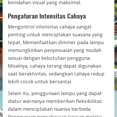
keindahan visual yang maksimal.
Pengaturan Intensitas Cahaya
Mengontrol intensitas cahaya sangat
penting untuk menciptakan suasana yang
tepat. Memanfaatkan dimmer pada lampu
memungkinkan penyesuaian yang mudah
sesuai dengan kebutuhan pengguna.
Misalnya, cahaya terang dapat digunakan
saat beraktivitas, sedangkan cahaya redup
lebih cocok untuk bersantai.
Selain itu, penggunaan lampu yang dapat
diatur warnanya memberikan fleksibilitas
dalam menciptakan nuansa berbeda.
Penggunaan pencahayaan lapisan melalui