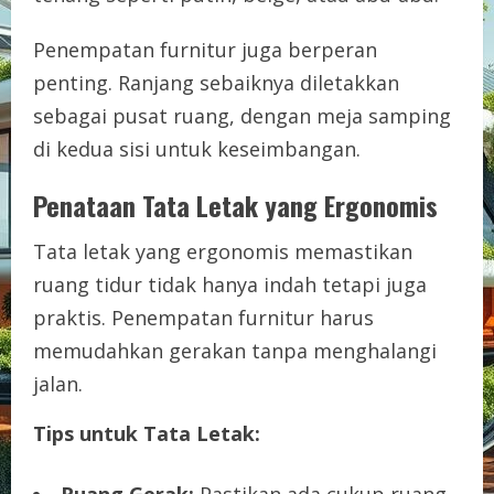
Penempatan furnitur juga berperan
penting. Ranjang sebaiknya diletakkan
sebagai pusat ruang, dengan meja samping
di kedua sisi untuk keseimbangan.
Penataan Tata Letak yang Ergonomis
Tata letak yang ergonomis memastikan
ruang tidur tidak hanya indah tetapi juga
praktis. Penempatan furnitur harus
memudahkan gerakan tanpa menghalangi
jalan.
Tips untuk Tata Letak:
Ruang Gerak:
Pastikan ada cukup ruang