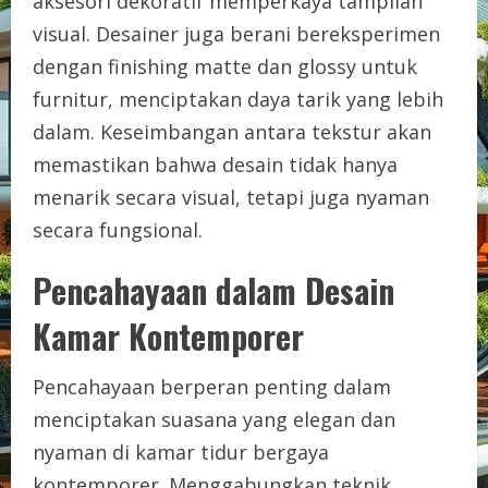
aksesori dekoratif memperkaya tampilan
visual. Desainer juga berani bereksperimen
dengan finishing matte dan glossy untuk
furnitur, menciptakan daya tarik yang lebih
dalam. Keseimbangan antara tekstur akan
memastikan bahwa desain tidak hanya
menarik secara visual, tetapi juga nyaman
secara fungsional.
Pencahayaan dalam Desain
Kamar Kontemporer
Pencahayaan berperan penting dalam
menciptakan suasana yang elegan dan
nyaman di kamar tidur bergaya
kontemporer. Menggabungkan teknik