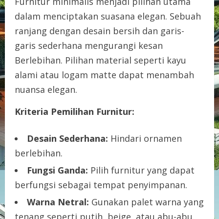
Furnitur minimalis menjadi pilihan utama
dalam menciptakan suasana elegan. Sebuah
ranjang dengan desain bersih dan garis-
garis sederhana mengurangi kesan
Berlebihan. Pilihan material seperti kayu
alami atau logam matte dapat menambah
nuansa elegan.
Kriteria Pemilihan Furnitur:
Desain Sederhana:
Hindari ornamen
berlebihan.
Fungsi Ganda:
Pilih furnitur yang dapat
berfungsi sebagai tempat penyimpanan.
Warna Netral:
Gunakan palet warna yang
tenang seperti putih, beige, atau abu-abu.