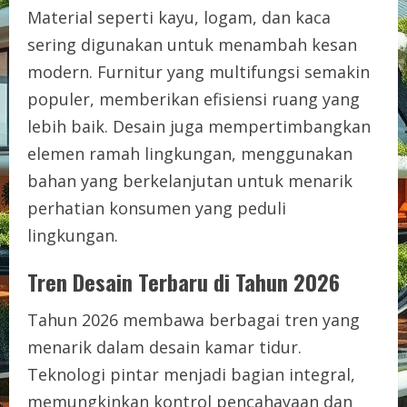
Material seperti kayu, logam, dan kaca
sering digunakan untuk menambah kesan
modern. Furnitur yang multifungsi semakin
populer, memberikan efisiensi ruang yang
lebih baik. Desain juga mempertimbangkan
elemen ramah lingkungan, menggunakan
bahan yang berkelanjutan untuk menarik
perhatian konsumen yang peduli
lingkungan.
Tren Desain Terbaru di Tahun 2026
Tahun 2026 membawa berbagai tren yang
menarik dalam desain kamar tidur.
Teknologi pintar menjadi bagian integral,
memungkinkan kontrol pencahayaan dan