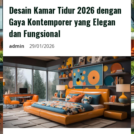
Desain Kamar Tidur 2026 dengan
Gaya Kontemporer yang Elegan
dan Fungsional
admin
29/01/2026