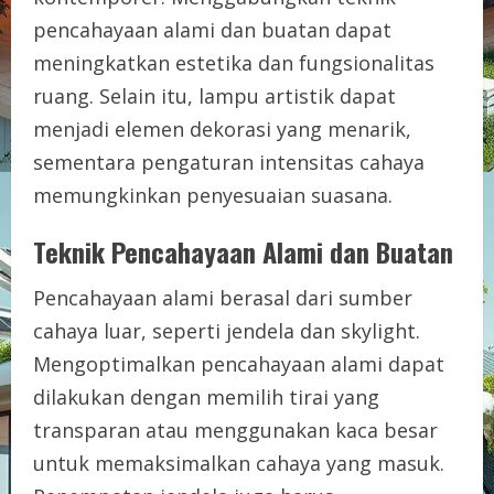
pencahayaan alami dan buatan dapat
meningkatkan estetika dan fungsionalitas
ruang. Selain itu, lampu artistik dapat
menjadi elemen dekorasi yang menarik,
sementara pengaturan intensitas cahaya
memungkinkan penyesuaian suasana.
Teknik Pencahayaan Alami dan Buatan
Pencahayaan alami berasal dari sumber
cahaya luar, seperti jendela dan skylight.
Mengoptimalkan pencahayaan alami dapat
dilakukan dengan memilih tirai yang
transparan atau menggunakan kaca besar
untuk memaksimalkan cahaya yang masuk.