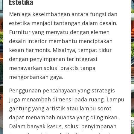
Estetika
Menjaga keseimbangan antara fungsi dan
estetika menjadi tantangan dalam desain.
Furnitur yang menyatu dengan elemen
desain interior membantu menciptakan
kesan harmonis. Misalnya, tempat tidur
dengan penyimpanan terintegrasi
menawarkan solusi praktis tanpa
mengorbankan gaya.
Penggunaan pencahayaan yang strategis
juga menambah dimensi pada ruang. Lampu
gantung yang artistik atau lampu sorot
dapat menambah nuansa yang diinginkan.
Dalam banyak kasus, solusi penyimpanan