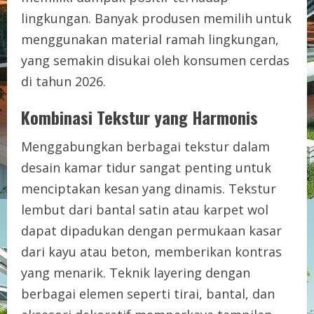
lingkungan. Banyak produsen memilih untuk
menggunakan material ramah lingkungan,
yang semakin disukai oleh konsumen cerdas
di tahun 2026.
Kombinasi Tekstur yang Harmonis
Menggabungkan berbagai tekstur dalam
desain kamar tidur sangat penting untuk
menciptakan kesan yang dinamis. Tekstur
lembut dari bantal satin atau karpet wol
dapat dipadukan dengan permukaan kasar
dari kayu atau beton, memberikan kontras
yang menarik. Teknik layering dengan
berbagai elemen seperti tirai, bantal, dan