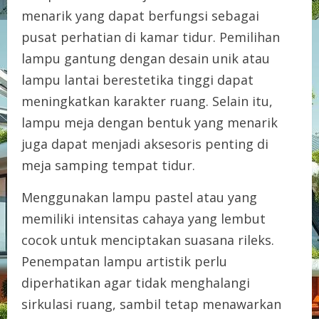
menarik yang dapat berfungsi sebagai
pusat perhatian di kamar tidur. Pemilihan
lampu gantung dengan desain unik atau
lampu lantai berestetika tinggi dapat
meningkatkan karakter ruang. Selain itu,
lampu meja dengan bentuk yang menarik
juga dapat menjadi aksesoris penting di
meja samping tempat tidur.
Menggunakan lampu pastel atau yang
memiliki intensitas cahaya yang lembut
cocok untuk menciptakan suasana rileks.
Penempatan lampu artistik perlu
diperhatikan agar tidak menghalangi
sirkulasi ruang, sambil tetap menawarkan