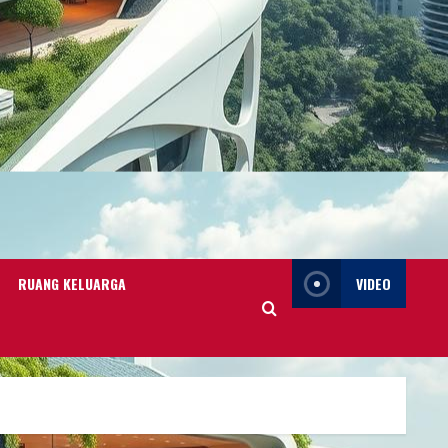
RUANG KELUARGA
VIDEO