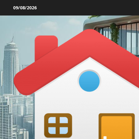
Skip
09/08/2026
to
content