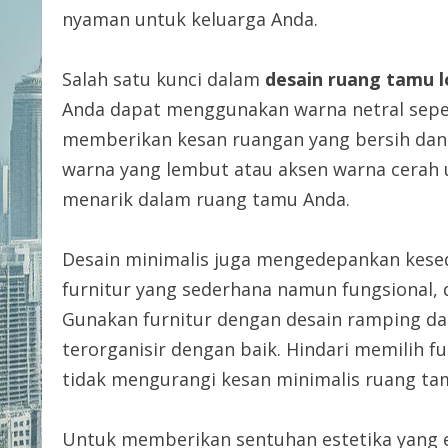
nyaman untuk keluarga Anda.
Salah satu kunci dalam
desain ruang tamu l
Anda dapat menggunakan warna netral sepert
memberikan kesan ruangan yang bersih dan
warna yang lembut atau aksen warna cerah
menarik dalam ruang tamu Anda.
Desain minimalis juga mengedepankan kesede
furnitur yang sederhana namun fungsional, d
Gunakan furnitur dengan desain ramping dan
terorganisir dengan baik. Hindari memilih fu
tidak mengurangi kesan minimalis ruang tam
Untuk memberikan sentuhan estetika yang e