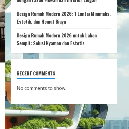
dengan Fasad Mewah dan Interior Elegan
Design Rumah Modern 2026: 1 Lantai Minimalis,
Estetik, dan Hemat Biaya
Design Rumah Modern 2026 untuk Lahan
Sempit: Solusi Nyaman dan Estetis
RECENT COMMENTS
No comments to show.