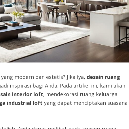
 yang modern dan estetis? Jika iya,
desain ruang
i inspirasi bagi Anda. Pada artikel ini, kami akan
sain interior loft
, mendekorasi ruang keluarga
a industrial loft
yang dapat menciptakan suasana
tylish, Anda dapat melihat pada konsep ruang