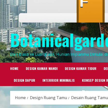
Botanicalgard
Dari Biasa ke Luar Biasa, Hunian Impianmu Dimulai di 
HOME
DESIGN KAMAR MANDI
DESIGN KAMAR TIDUR
DE
DESIGN DAPUR
INTERRIOR MINIMALIS
KONSEP DESIGN I
Home
Design Ruang Tamu
Desain Ruang Tamu 