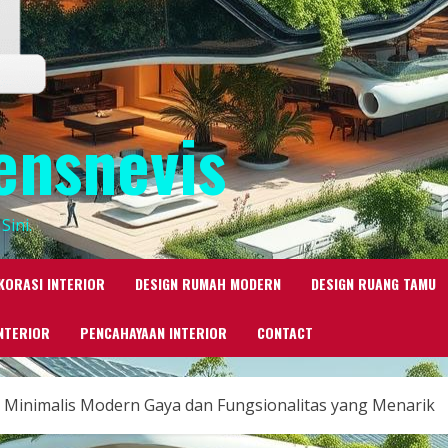
ensnevis
Sini.
KORASI INTERIOR
DESIGN RUMAH MODERN
DESIGN RUANG TAMU
NTERIOR
PENCAHAYAAN INTERIOR
CONTACT
Minimalis Modern Gaya dan Fungsionalitas yang Menarik