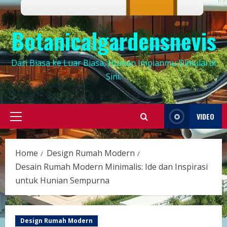
Botanicalgardensnevis
Dari Biasa ke Luar Biasa, Hunian Impianmu Dimulai di
Sini.
VIDEO
Primary
Menu
Home
Design Rumah Modern
Desain Rumah Modern Minimalis: Ide dan Inspirasi
untuk Hunian Sempurna
Design Rumah Modern