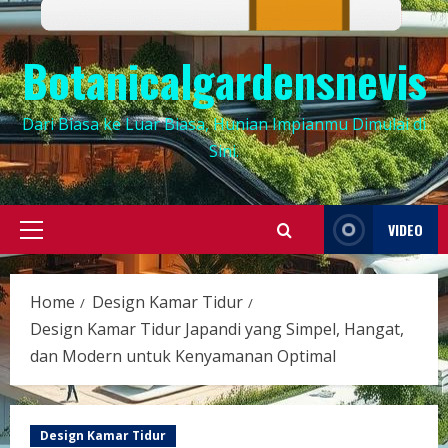
Botanicalgardensnevis
Dari Biasa ke Luar Biasa, Hunian Impianmu Dimulai di
Sini.
VIDEO
Primary
Menu
Home
Design Kamar Tidur
Design Kamar Tidur Japandi yang Simpel, Hangat,
dan Modern untuk Kenyamanan Optimal
Design Kamar Tidur