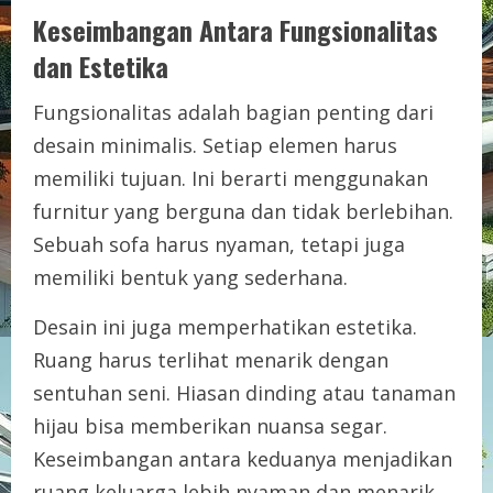
Keseimbangan Antara Fungsionalitas
dan Estetika
Fungsionalitas adalah bagian penting dari
desain minimalis. Setiap elemen harus
memiliki tujuan. Ini berarti menggunakan
furnitur yang berguna dan tidak berlebihan.
Sebuah sofa harus nyaman, tetapi juga
memiliki bentuk yang sederhana.
Desain ini juga memperhatikan estetika.
Ruang harus terlihat menarik dengan
sentuhan seni. Hiasan dinding atau tanaman
hijau bisa memberikan nuansa segar.
Keseimbangan antara keduanya menjadikan
ruang keluarga lebih nyaman dan menarik