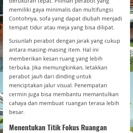
berukuran tepat. Pilihlah perabot yang
memiliki gaya minimalis dan multifungsi.
Contohnya, sofa yang dapat diubah menjadi
tempat tidur atau meja yang bisa dilipat.
Susunlah perabot dengan jarak yang cukup
antara masing-masing item. Hal ini
memberikan kesan ruang yang lebih
terbuka. Jika memungkinkan, letakkan
perabot jauh dari dinding untuk
menciptakan jalur visual. Penempatan
cermin juga bisa membantu memantulkan
cahaya dan membuat ruangan terasa lebih
besar.
Menentukan Titik Fokus Ruangan