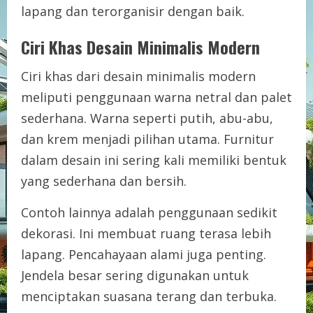
lapang dan terorganisir dengan baik.
Ciri Khas Desain Minimalis Modern
Ciri khas dari desain minimalis modern
meliputi penggunaan warna netral dan palet
sederhana. Warna seperti putih, abu-abu,
dan krem menjadi pilihan utama. Furnitur
dalam desain ini sering kali memiliki bentuk
yang sederhana dan bersih.
Contoh lainnya adalah penggunaan sedikit
dekorasi. Ini membuat ruang terasa lebih
lapang. Pencahayaan alami juga penting.
Jendela besar sering digunakan untuk
menciptakan suasana terang dan terbuka.