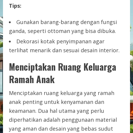
Tips:
Gunakan barang-barang dengan fungsi
ganda, seperti ottoman yang bisa dibuka.
Dekorasi kotak penyimpanan agar
terlihat menarik dan sesuai desain interior.
Menciptakan Ruang Keluarga
Ramah Anak
Menciptakan ruang keluarga yang ramah
anak penting untuk kenyamanan dan
keamanan. Dua hal utama yang perlu
diperhatikan adalah penggunaan material
yang aman dan desain yang bebas sudut