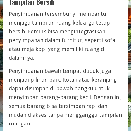
Tampilan Bersih
Penyimpanan tersembunyi membantu
menjaga tampilan ruang keluarga tetap
bersih. Pemilik bisa mengintegrasikan
penyimpanan dalam furnitur, seperti sofa
atau meja kopi yang memiliki ruang di
dalamnya.
Penyimpanan bawah tempat duduk juga
menjadi pilihan baik. Kotak atau keranjang
dapat disimpan di bawah bangku untuk
menyimpan barang-barang kecil. Dengan ini,
semua barang bisa tersimpan rapi dan
mudah diakses tanpa mengganggu tampilan
ruangan.