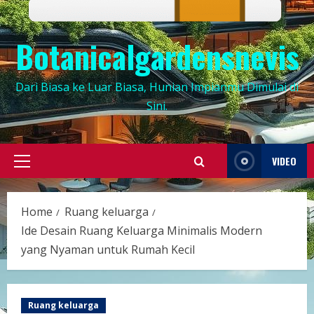
Botanicalgardensnevis
Dari Biasa ke Luar Biasa, Hunian Impianmu Dimulai di
Sini.
VIDEO
Primary
Menu
Home
Ruang keluarga
Ide Desain Ruang Keluarga Minimalis Modern
yang Nyaman untuk Rumah Kecil
Ruang keluarga