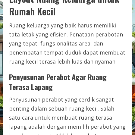
Rumah Kecil
Ruang keluarga yang baik harus memiliki
tata letak yang efisien. Penataan perabotan
yang tepat, fungsionalitas area, dan
penempatan tempat duduk dapat membuat
ruang kecil terasa lebih luas dan nyaman.
Penyusunan Perabot Agar Ruang
Terasa Lapang
Penyusunan perabot yang cerdik sangat
penting dalam sebuah ruang kecil. Salah
satu cara untuk membuat ruang terasa
lapang adalah dengan memilih perabot yang