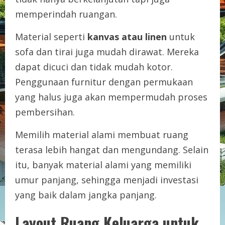
memperindah ruangan.
Material seperti
kanvas atau linen
untuk
sofa dan tirai juga mudah dirawat. Mereka
dapat dicuci dan tidak mudah kotor.
Penggunaan furnitur dengan permukaan
yang halus juga akan mempermudah proses
pembersihan.
Memilih material alami membuat ruang
terasa lebih hangat dan mengundang. Selain
itu, banyak material alami yang memiliki
umur panjang, sehingga menjadi investasi
yang baik dalam jangka panjang.
Layout Ruang Keluarga untuk