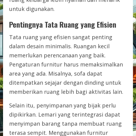
untuk digunakan.
Pentingnya Tata Ruang yang Efisien
Tata ruang yang efisien sangat penting
dalam desain minimalis. Ruangan kecil
memerlukan perencanaan yang baik.
Pengaturan furnitur harus memaksimalkan
area yang ada. Misalnya, sofa dapat
ditempatkan sejajar dengan dinding untuk
memberikan ruang lebih bagi aktivitas lain.
Selain itu, penyimpanan yang bijak perlu
dipikirkan. Lemari yang terintegrasi dapat
menyimpan barang tanpa membuat ruang
terasa sempit. Menggunakan furnitur