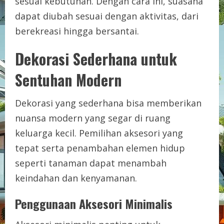
sesuai kebutuhan. Dengan cara ini, suasana
dapat diubah sesuai dengan aktivitas, dari
berekreasi hingga bersantai.
Dekorasi Sederhana untuk
Sentuhan Modern
Dekorasi yang sederhana bisa memberikan
nuansa modern yang segar di ruang
keluarga kecil. Pemilihan aksesori yang
tepat serta penambahan elemen hidup
seperti tanaman dapat menambah
keindahan dan kenyamanan.
Penggunaan Aksesori Minimalis