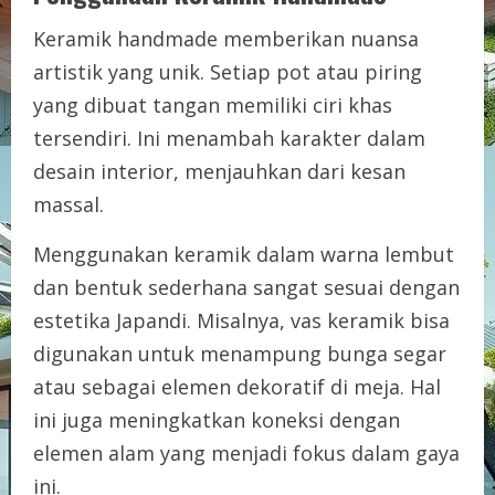
Keramik handmade memberikan nuansa
artistik yang unik. Setiap pot atau piring
yang dibuat tangan memiliki ciri khas
tersendiri. Ini menambah karakter dalam
desain interior, menjauhkan dari kesan
massal.
Menggunakan keramik dalam warna lembut
dan bentuk sederhana sangat sesuai dengan
estetika Japandi. Misalnya, vas keramik bisa
digunakan untuk menampung bunga segar
atau sebagai elemen dekoratif di meja. Hal
ini juga meningkatkan koneksi dengan
elemen alam yang menjadi fokus dalam gaya
ini.