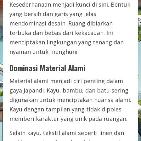
Kesederhanaan menjadi kunci di sini. Bentuk
yang bersih dan garis yang jelas
mendominasi desain. Ruang dibiarkan
terbuka dan bebas dari kekacauan. Ini
menciptakan lingkungan yang tenang dan
nyaman untuk menghuni.
Dominasi Material Alami
Material alami menjadi ciri penting dalam
gaya Japandi. Kayu, bambu, dan batu sering
digunakan untuk menciptakan nuansa alami.
Kayu dengan tampilan yang tidak dipoles
memberi karakter yang unik pada ruangan.
Selain kayu, tekstil alami seperti linen dan