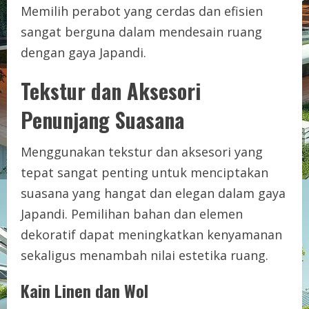
Memilih perabot yang cerdas dan efisien
sangat berguna dalam mendesain ruang
dengan gaya Japandi.
Tekstur dan Aksesori
Penunjang Suasana
Menggunakan tekstur dan aksesori yang
tepat sangat penting untuk menciptakan
suasana yang hangat dan elegan dalam gaya
Japandi. Pemilihan bahan dan elemen
dekoratif dapat meningkatkan kenyamanan
sekaligus menambah nilai estetika ruang.
Kain Linen dan Wol