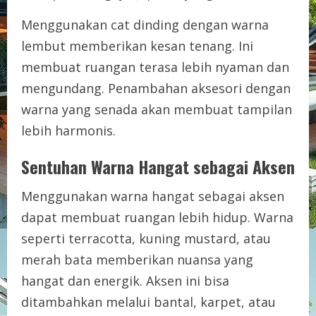
Menggunakan cat dinding dengan warna
lembut memberikan kesan tenang. Ini
membuat ruangan terasa lebih nyaman dan
mengundang. Penambahan aksesori dengan
warna yang senada akan membuat tampilan
lebih harmonis.
Sentuhan Warna Hangat sebagai Aksen
Menggunakan warna hangat sebagai aksen
dapat membuat ruangan lebih hidup. Warna
seperti terracotta, kuning mustard, atau
merah bata memberikan nuansa yang
hangat dan energik. Aksen ini bisa
ditambahkan melalui bantal, karpet, atau