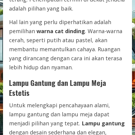
adalah pilihan yang baik.
Hal lain yang perlu diperhatikan adalah
pemilihan
warna cat dinding
. Warna-warna
cerah, seperti putih atau pastel, akan
membantu memantulkan cahaya. Ruangan
yang dirancang dengan cara ini akan terasa
lebih hidup dan nyaman.
Lampu Gantung dan Lampu Meja
Estetis
Untuk melengkapi pencahayaan alami,
lampu gantung dan lampu meja dapat
menjadi pilihan yang tepat.
Lampu gantung
dengan desain sederhana dan elegan,