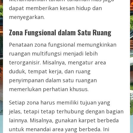
dapat memberikan kesan hidup dan
menyegarkan.
Zona Fungsional dalam Satu Ruang
Penataan zona fungsional memungkinkan
ruangan multifungsi menjadi lebih
terorganisir. Misalnya, mengatur area
duduk, tempat kerja, dan ruang
penyimpanan dalam satu ruangan
memerlukan perhatian khusus.
Setiap zona harus memiliki tujuan yang
jelas, tetapi tetap terhubung dengan bagian
lainnya. Misalnya, gunakan karpet berbeda
untuk menandai area yang berbeda. Ini