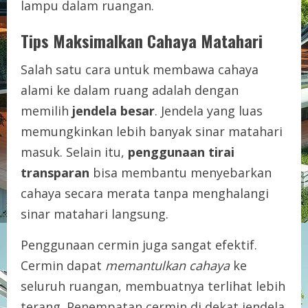
lampu dalam ruangan.
Tips Maksimalkan Cahaya Matahari
Salah satu cara untuk membawa cahaya
alami ke dalam ruang adalah dengan
memilih
jendela besar
. Jendela yang luas
memungkinkan lebih banyak sinar matahari
masuk. Selain itu,
penggunaan tirai
transparan
bisa membantu menyebarkan
cahaya secara merata tanpa menghalangi
sinar matahari langsung.
Penggunaan cermin juga sangat efektif.
Cermin dapat
memantulkan cahaya
ke
seluruh ruangan, membuatnya terlihat lebih
terang. Penempatan cermin di dekat jendela