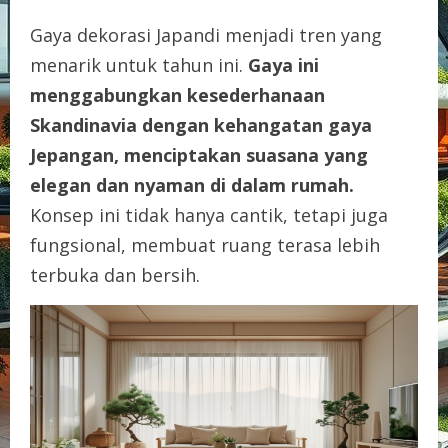
Gaya dekorasi Japandi menjadi tren yang
menarik untuk tahun ini.
Gaya ini
menggabungkan kesederhanaan
Skandinavia dengan kehangatan gaya
Jepangan, menciptakan suasana yang
elegan dan nyaman di dalam rumah.
Konsep ini tidak hanya cantik, tetapi juga
fungsional, membuat ruang terasa lebih
terbuka dan bersih.