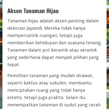
Aksen Tanaman Hijau
Tanaman hijau adalah aksen penting dalam
dekorasi Japandi. Mereka tidak hanya
mempercantik ruangan, tetapi juga
memberikan kehidupan dan suasana tenang.
Tanaman dalam pot keramik atau seramik
yang sederhana dapat menjadi pilihan yang
tepat.
Pemilihan tanaman yang mudah dirawat,
seperti kaktus atau sukulen, membantu
menciptakan ruang yang tidak hanya
estetis, tetapi juga praktis. Selain itu,
menempatkan tanaman di sudut yang cerah