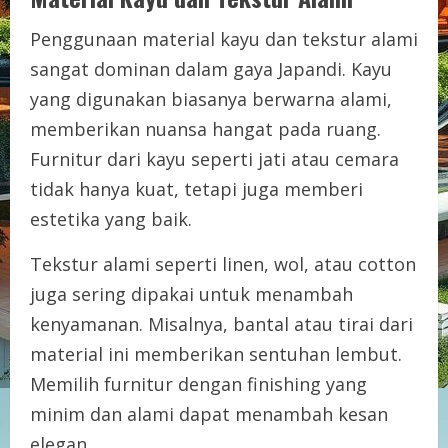
Penggunaan material kayu dan tekstur alami
sangat dominan dalam gaya Japandi. Kayu
yang digunakan biasanya berwarna alami,
memberikan nuansa hangat pada ruang.
Furnitur dari kayu seperti jati atau cemara
tidak hanya kuat, tetapi juga memberi
estetika yang baik.
Tekstur alami seperti linen, wol, atau cotton
juga sering dipakai untuk menambah
kenyamanan. Misalnya, bantal atau tirai dari
material ini memberikan sentuhan lembut.
Memilih furnitur dengan finishing yang
minim dan alami dapat menambah kesan
elegan.