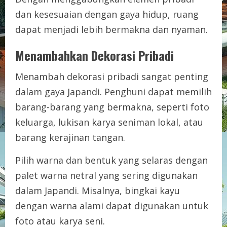
dan kesesuaian dengan gaya hidup, ruang
dapat menjadi lebih bermakna dan nyaman.
Menambahkan Dekorasi Pribadi
Menambah dekorasi pribadi sangat penting
dalam gaya Japandi. Penghuni dapat memilih
barang-barang yang bermakna, seperti foto
keluarga, lukisan karya seniman lokal, atau
barang kerajinan tangan.
Pilih warna dan bentuk yang selaras dengan
palet warna netral yang sering digunakan
dalam Japandi. Misalnya, bingkai kayu
dengan warna alami dapat digunakan untuk
foto atau karya seni.