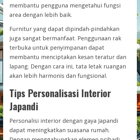
membantu pengguna mengetahui fungsi
area dengan lebih baik.
Furnitur yang dapat dipindah-pindahkan
juga sangat bermanfaat. Penggunaan rak
terbuka untuk penyimpanan dapat
membantu menciptakan kesan teratur dan
lapang. Dengan cara ini, tata letak ruangan
akan lebih harmonis dan fungsional.
Tips Personalisasi Interior
Japandi
Personalisi interior dengan gaya Japandi
dapat meningkatkan suasana rumah.
Dengan menggabungkan elemen pribadi