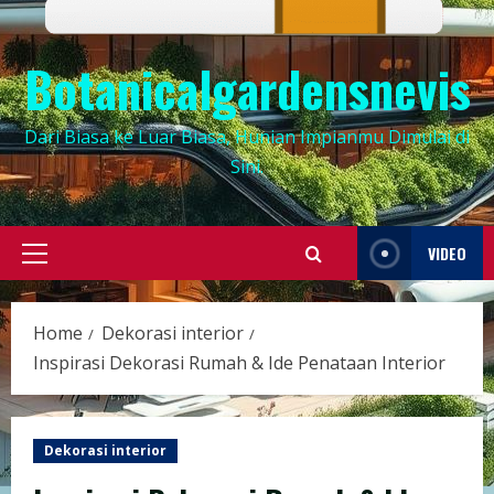
Botanicalgardensnevis
Dari Biasa ke Luar Biasa, Hunian Impianmu Dimulai di
Sini.
VIDEO
Primary
Menu
Home
Dekorasi interior
Inspirasi Dekorasi Rumah & Ide Penataan Interior
Dekorasi interior