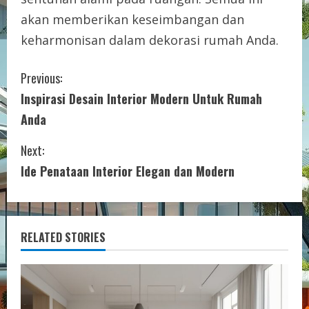
akan memberikan keseimbangan dan
keharmonisan dalam dekorasi rumah Anda.
C
Previous:
Inspirasi Desain Interior Modern Untuk Rumah
o
Anda
n
Next:
t
Ide Penataan Interior Elegan dan Modern
i
n
RELATED STORIES
u
e