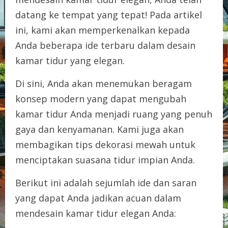
datang ke tempat yang tepat! Pada artikel
ini, kami akan memperkenalkan kepada
Anda beberapa ide terbaru dalam desain
kamar tidur yang elegan.
Di sini, Anda akan menemukan beragam
konsep modern yang dapat mengubah
kamar tidur Anda menjadi ruang yang penuh
gaya dan kenyamanan. Kami juga akan
membagikan tips dekorasi mewah untuk
menciptakan suasana tidur impian Anda.
Berikut ini adalah sejumlah ide dan saran
yang dapat Anda jadikan acuan dalam
mendesain kamar tidur elegan Anda: