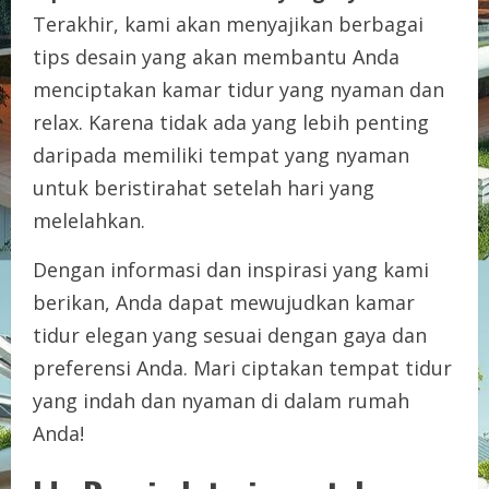
Terakhir, kami akan menyajikan berbagai
tips desain yang akan membantu Anda
menciptakan kamar tidur yang nyaman dan
relax. Karena tidak ada yang lebih penting
daripada memiliki tempat yang nyaman
untuk beristirahat setelah hari yang
melelahkan.
Dengan informasi dan inspirasi yang kami
berikan, Anda dapat mewujudkan kamar
tidur elegan yang sesuai dengan gaya dan
preferensi Anda. Mari ciptakan tempat tidur
yang indah dan nyaman di dalam rumah
Anda!