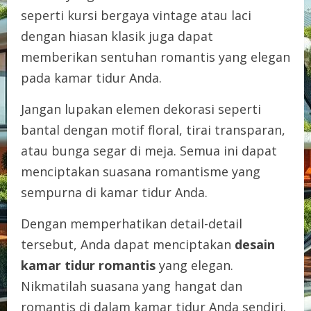
seperti kursi bergaya vintage atau laci
dengan hiasan klasik juga dapat
memberikan sentuhan romantis yang elegan
pada kamar tidur Anda.
Jangan lupakan elemen dekorasi seperti
bantal dengan motif floral, tirai transparan,
atau bunga segar di meja. Semua ini dapat
menciptakan suasana romantisme yang
sempurna di kamar tidur Anda.
Dengan memperhatikan detail-detail
tersebut, Anda dapat menciptakan
desain
kamar tidur romantis
yang elegan.
Nikmatilah suasana yang hangat dan
romantis di dalam kamar tidur Anda sendiri.