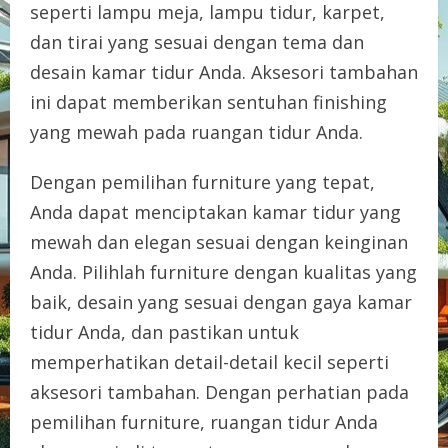
seperti lampu meja, lampu tidur, karpet,
dan tirai yang sesuai dengan tema dan
desain kamar tidur Anda. Aksesori tambahan
ini dapat memberikan sentuhan finishing
yang mewah pada ruangan tidur Anda.
Dengan pemilihan furniture yang tepat,
Anda dapat menciptakan kamar tidur yang
mewah dan elegan sesuai dengan keinginan
Anda. Pilihlah furniture dengan kualitas yang
baik, desain yang sesuai dengan gaya kamar
tidur Anda, dan pastikan untuk
memperhatikan detail-detail kecil seperti
aksesori tambahan. Dengan perhatian pada
pemilihan furniture, ruangan tidur Anda