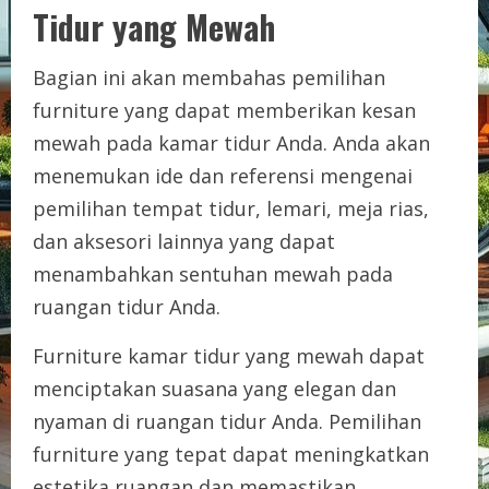
Tidur yang Mewah
Bagian ini akan membahas pemilihan
furniture yang dapat memberikan kesan
mewah pada kamar tidur Anda. Anda akan
menemukan ide dan referensi mengenai
pemilihan tempat tidur, lemari, meja rias,
dan aksesori lainnya yang dapat
menambahkan sentuhan mewah pada
ruangan tidur Anda.
Furniture kamar tidur yang mewah dapat
menciptakan suasana yang elegan dan
nyaman di ruangan tidur Anda. Pemilihan
furniture yang tepat dapat meningkatkan
estetika ruangan dan memastikan