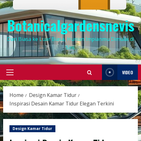
Botanicalgardensnevis
Dari Biasa ke Luar Biasa, Hunian Impianmu Dimulai di
Sini.
VIDEO
Primary
Menu
Home
Design Kamar Tidur
Inspirasi Desain Kamar Tidur Elegan Terkini
Design Kamar Tidur