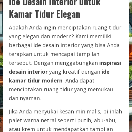
Ide Desain Interior untuk
Kamar Tidur Elegan
Apakah Anda ingin menciptakan ruang tidur
yang elegan dan modern? Kami memiliki
berbagai ide desain interior yang bisa Anda
terapkan untuk mencapai tampilan
tersebut. Dengan menggabungkan
inspirasi
desain interior
yang kreatif dengan
ide
kamar tidur modern
, Anda dapat
menciptakan ruang tidur yang memukau
dan nyaman.
Jika Anda menyukai kesan minimalis, pilihlah
palet warna netral seperti putih, abu-abu,
atau krem untuk mendapatkan tampilan