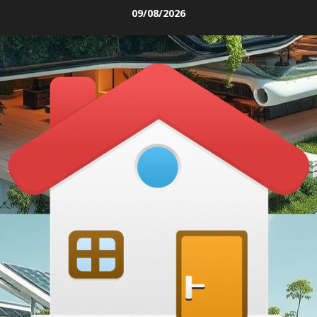
Skip
09/08/2026
to
content