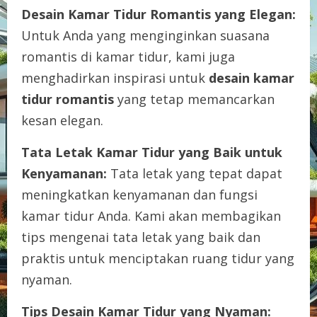
Desain Kamar Tidur Romantis yang Elegan:
Untuk Anda yang menginginkan suasana
romantis di kamar tidur, kami juga
menghadirkan inspirasi untuk
desain kamar
tidur romantis
yang tetap memancarkan
kesan elegan.
Tata Letak Kamar Tidur yang Baik untuk
Kenyamanan:
Tata letak yang tepat dapat
meningkatkan kenyamanan dan fungsi
kamar tidur Anda. Kami akan membagikan
tips mengenai tata letak yang baik dan
praktis untuk menciptakan ruang tidur yang
nyaman.
Tips Desain Kamar Tidur yang Nyaman: