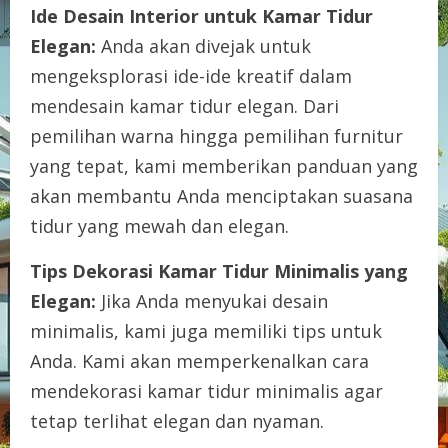
Ide Desain Interior untuk Kamar Tidur
Elegan:
Anda akan divejak untuk
mengeksplorasi ide-ide kreatif dalam
mendesain kamar tidur elegan. Dari
pemilihan warna hingga pemilihan furnitur
yang tepat, kami memberikan panduan yang
akan membantu Anda menciptakan suasana
tidur yang mewah dan elegan.
Tips Dekorasi Kamar Tidur Minimalis yang
Elegan:
Jika Anda menyukai desain
minimalis, kami juga memiliki tips untuk
Anda. Kami akan memperkenalkan cara
mendekorasi kamar tidur minimalis agar
tetap terlihat elegan dan nyaman.