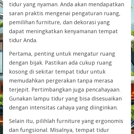
tidur yang nyaman. Anda akan mendapatkan
saran praktis mengenai pengaturan ruang,
pemilihan furniture, dan dekorasi yang
dapat meningkatkan kenyamanan tempat
tidur Anda.
Pertama, penting untuk mengatur ruang
dengan bijak. Pastikan ada cukup ruang
kosong di sekitar tempat tidur untuk
memudahkan pergerakan tanpa merasa
terjepit. Pertimbangkan juga pencahayaan.
Gunakan lampu tidur yang bisa disesuaikan
dengan intensitas cahaya yang diinginkan.
Selain itu, pilihlah furniture yang ergonomis
dan fungsional. Misalnya, tempat tidur