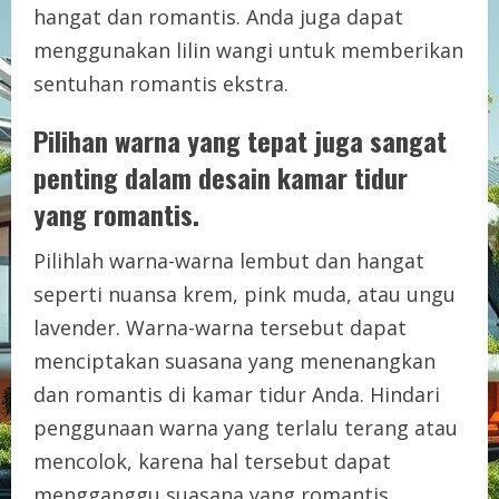
hangat dan romantis. Anda juga dapat
menggunakan lilin wangi untuk memberikan
sentuhan romantis ekstra.
Pilihan warna yang tepat juga sangat
penting dalam desain kamar tidur
yang romantis.
Pilihlah warna-warna lembut dan hangat
seperti nuansa krem, pink muda, atau ungu
lavender. Warna-warna tersebut dapat
menciptakan suasana yang menenangkan
dan romantis di kamar tidur Anda. Hindari
penggunaan warna yang terlalu terang atau
mencolok, karena hal tersebut dapat
mengganggu suasana yang romantis.