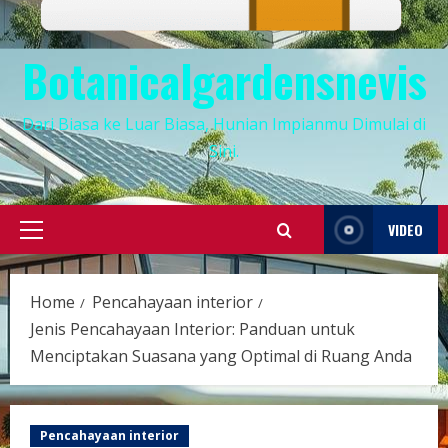
Botanicalgardensnevis
Dari Biasa ke Luar Biasa, Hunian Impianmu Dimulai di
Sini.
VIDEO
Primary
Menu
Home
Pencahayaan interior
Jenis Pencahayaan Interior: Panduan untuk
Menciptakan Suasana yang Optimal di Ruang Anda
Pencahayaan interior