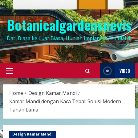
Botanicalgardensnevis
Dari Biasa ke Luar Biasa, Hunian Impianmu Dimulai di
Sini.
VIDEO
Primary
Menu
Home
Design Kamar Mandi
Kamar Mandi dengan Kaca Tebal: Solusi Modern
Tahan Lama
Design Kamar Mandi