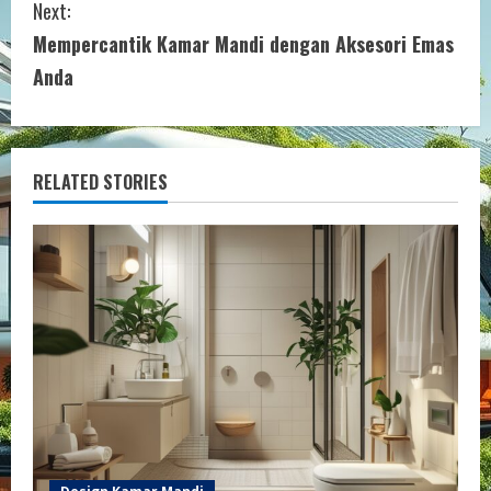
Next:
t
Mempercantik Kamar Mandi dengan Aksesori Emas
i
Anda
n
u
RELATED STORIES
e
R
e
a
d
i