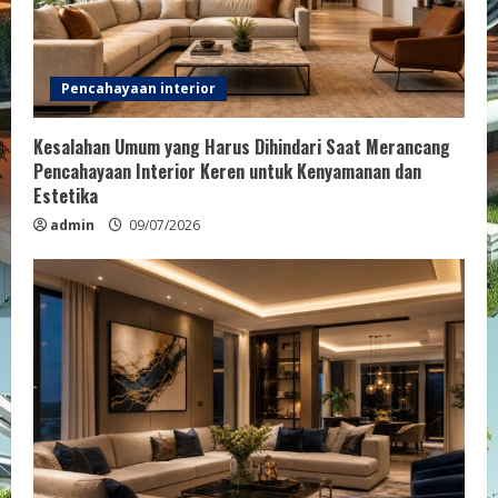
a
d
Pencahayaan interior
i
Kesalahan Umum yang Harus Dihindari Saat Merancang
n
Pencahayaan Interior Keren untuk Kenyamanan dan
Estetika
g
admin
09/07/2026