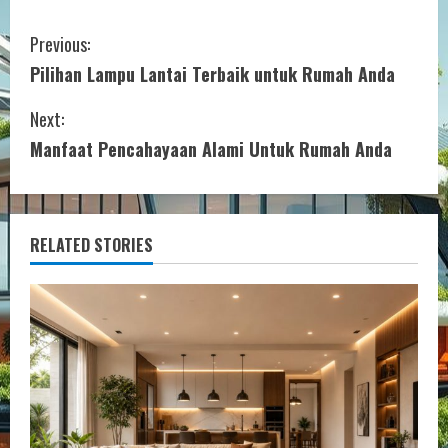
C
Previous:
Pilihan Lampu Lantai Terbaik untuk Rumah Anda
o
Next:
n
Manfaat Pencahayaan Alami Untuk Rumah Anda
t
i
RELATED STORIES
n
u
e
R
e