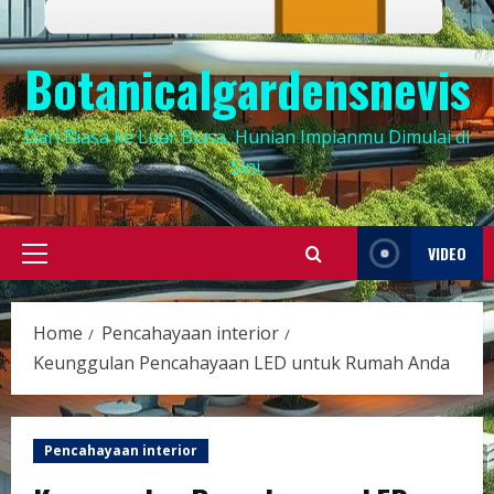
Botanicalgardensnevis
Dari Biasa ke Luar Biasa, Hunian Impianmu Dimulai di
Sini.
VIDEO
Primary
Menu
Home
Pencahayaan interior
Keunggulan Pencahayaan LED untuk Rumah Anda
Pencahayaan interior