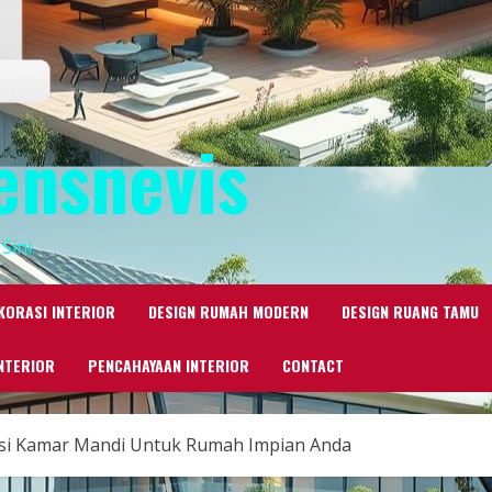
ensnevis
Sini.
KORASI INTERIOR
DESIGN RUMAH MODERN
DESIGN RUANG TAMU
NTERIOR
PENCAHAYAAN INTERIOR
CONTACT
asi Kamar Mandi Untuk Rumah Impian Anda