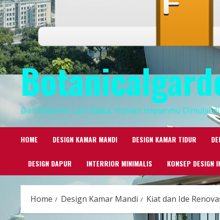
Botanicalgard
Dari Biasa ke Luar Biasa, Hunian Impianmu Dimulai di 
HOME
DESIGN KAMAR MANDI
DESIGN KAMAR TIDUR
DE
DESIGN DAPUR
INTERRIOR MINIMALIS
KONSEP DESIGN I
Home
Design Kamar Mandi
Kiat dan Ide Renov