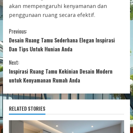
akan mempengaruhi kenyamanan dan
penggunaan ruang secara efektif.
C
Previous:
Desain Ruang Tamu Sederhana Elegan Inspirasi
o
Dan Tips Untuk Hunian Anda
n
Next:
t
Inspirasi Ruang Tamu Kekinian Desain Modern
i
untuk Kenyamanan Rumah Anda
n
u
RELATED STORIES
e
R