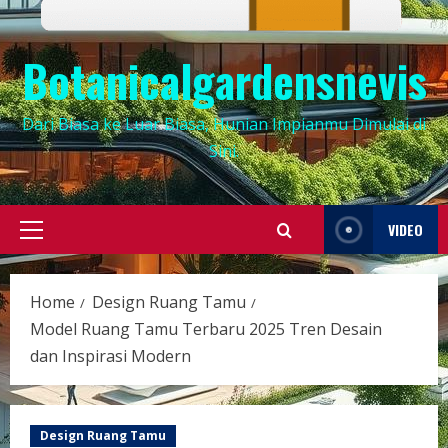
Botanicalgardensnevis
Dari Biasa ke Luar Biasa, Hunian Impianmu Dimulai di
Sini.
VIDEO
Primary
Menu
Home
Design Ruang Tamu
Model Ruang Tamu Terbaru 2025 Tren Desain
dan Inspirasi Modern
Design Ruang Tamu