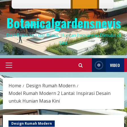
Botanicalgardensnevis
Dari Biasa ke Luar Biasa, Hunian Impianmu Dimulai di
Sini.
VIDEO
Primary
Menu
Home
Design Rumah Modern
Model Rumah Modern 2 Lantai: Inspirasi Desain
untuk Hunian Masa Kini
Design Rumah Modern