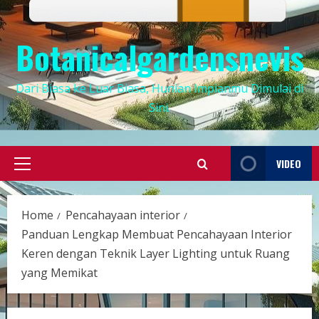
Botanicalgardensnevis
Dari Biasa ke Luar Biasa, Hunian Impianmu Dimulai di
Sini.
VIDEO
Primary
Menu
Home
Pencahayaan interior
Panduan Lengkap Membuat Pencahayaan Interior
Keren dengan Teknik Layer Lighting untuk Ruang
yang Memikat