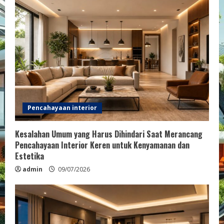
R
e
a
d
i
n
Pencahayaan interior
g
Kesalahan Umum yang Harus Dihindari Saat Merancang
Pencahayaan Interior Keren untuk Kenyamanan dan
Estetika
admin
09/07/2026