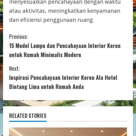
menyesuaikan pencahayaan dengan waktu
atau aktivitas, meningkatkan kenyamanan
dan efisiensi penggunaan ruang.
C
Previous:
15 Model Lampu dan Pencahayaan Interior Keren
o
untuk Rumah Minimalis Modern
n
Next:
t
Inspirasi Pencahayaan Interior Keren Ala Hotel
i
Bintang Lima untuk Rumah Anda
n
u
RELATED STORIES
e