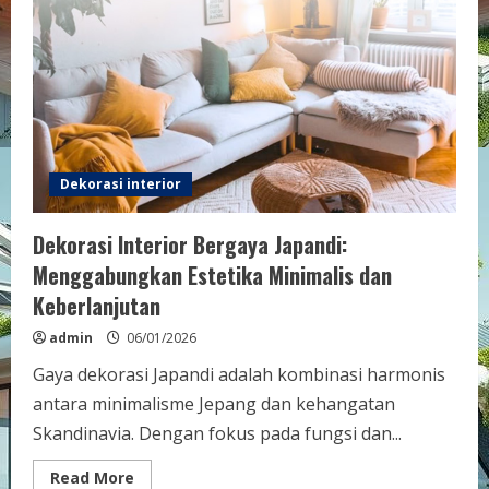
yang
Harmonis
dan
Terinspirasi
Alam
Dekorasi interior
Dekorasi Interior Bergaya Japandi:
Menggabungkan Estetika Minimalis dan
Keberlanjutan
admin
06/01/2026
Gaya dekorasi Japandi adalah kombinasi harmonis
antara minimalisme Jepang dan kehangatan
Skandinavia. Dengan fokus pada fungsi dan...
Read
Read More