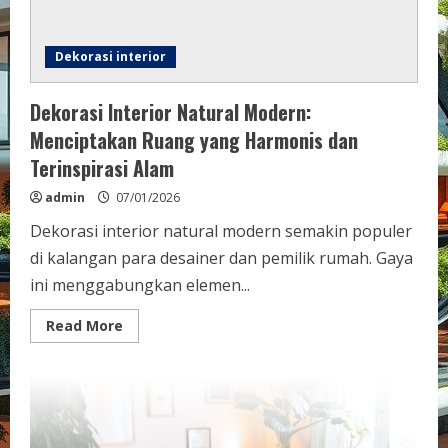
Dekorasi interior
Dekorasi Interior Natural Modern:
Menciptakan Ruang yang Harmonis dan
Terinspirasi Alam
admin
07/01/2026
Dekorasi interior natural modern semakin populer
di kalangan para desainer dan pemilik rumah. Gaya
ini menggabungkan elemen...
Read
Read More
more
about
Dekorasi
Interior
Natural
Modern:
Menciptakan
Ruang