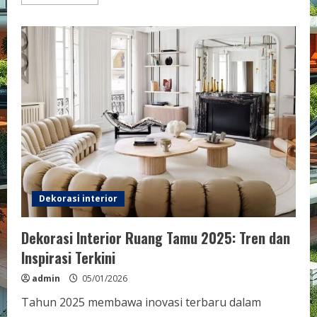
more
about
Dekorasi
Interior
Bergaya
Japandi:
Menggabungkan
Estetika
Minimalis
dan
Keberlanjutan
Dekorasi interior
Dekorasi Interior Ruang Tamu 2025: Tren dan
Inspirasi Terkini
admin
05/01/2026
Tahun 2025 membawa inovasi terbaru dalam