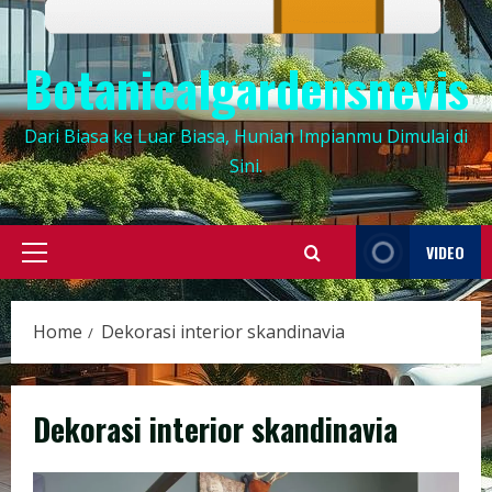
Botanicalgardensnevis
Dari Biasa ke Luar Biasa, Hunian Impianmu Dimulai di
Sini.
VIDEO
Primary
Menu
Home
Dekorasi interior skandinavia
Dekorasi interior skandinavia