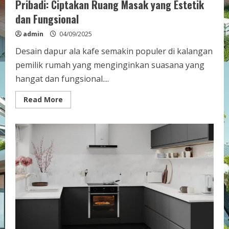
Pribadi: Ciptakan Ruang Masak yang Estetik
dan Fungsional
admin
04/09/2025
Desain dapur ala kafe semakin populer di kalangan
pemilik rumah yang menginginkan suasana yang
hangat dan fungsional....
Read
Read More
more
about
Inspirasi
Design
Dapur
Ala
Cafe
Untuk
Rumah
Pribadi:
Ciptakan
Ruang
Masak
yang
Estetik
dan
Fungsional