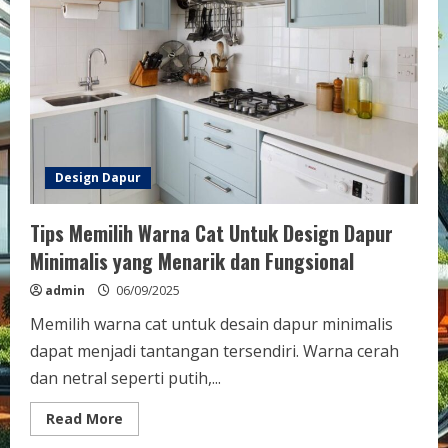
Apartemen:
Tips
Efektif
dan
Praktis
Design Dapur
Tips Memilih Warna Cat Untuk Design Dapur
Minimalis yang Menarik dan Fungsional
admin
06/09/2025
Memilih warna cat untuk desain dapur minimalis
dapat menjadi tantangan tersendiri. Warna cerah
dan netral seperti putih,...
Read
Read More
more
about