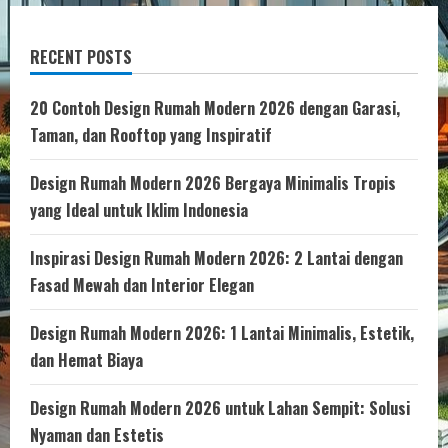
RECENT POSTS
20 Contoh Design Rumah Modern 2026 dengan Garasi,
Taman, dan Rooftop yang Inspiratif
Design Rumah Modern 2026 Bergaya Minimalis Tropis
yang Ideal untuk Iklim Indonesia
Inspirasi Design Rumah Modern 2026: 2 Lantai dengan
Fasad Mewah dan Interior Elegan
Design Rumah Modern 2026: 1 Lantai Minimalis, Estetik,
dan Hemat Biaya
Design Rumah Modern 2026 untuk Lahan Sempit: Solusi
Nyaman dan Estetis