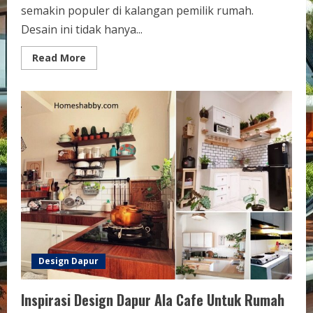
semakin populer di kalangan pemilik rumah.
Desain ini tidak hanya...
Read
Read More
more
about
Desain
Dapur
Modern
Dengan
Konsep
Open
Space:
Menciptakan
Ruang
Fungsional
dan
Estetik
Design Dapur
Inspirasi Design Dapur Ala Cafe Untuk Rumah