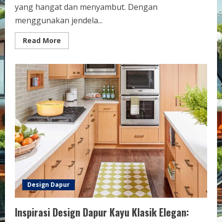
yang hangat dan menyambut. Dengan
menggunakan jendela...
Read
Read More
more
about
Desain
Dapur
Industrial
Dengan
Pencahayaan
Alami:
Menciptakan
Ruang
Fungsional
dan
Estetis
Design Dapur
Inspirasi Design Dapur Kayu Klasik Elegan: