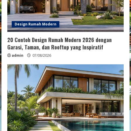
Design Rumah Modern
20 Contoh Design Rumah Modern 2026 dengan
Garasi, Taman, dan Rooftop yang Inspiratif
admin
07/08/2026