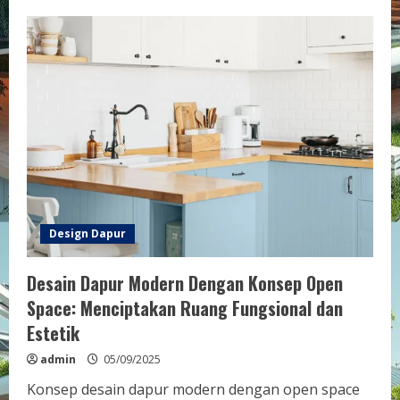
Tips
Memilih
Warna
Cat
Untuk
Design
Dapur
Minimalis
yang
Menarik
dan
Fungsional
Design Dapur
Desain Dapur Modern Dengan Konsep Open
Space: Menciptakan Ruang Fungsional dan
Estetik
admin
05/09/2025
Konsep desain dapur modern dengan open space