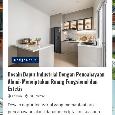
Dapur
Multifungsi
Untuk
Ruang
Sempit:
Solusi
Cerdas
Untuk
Memaksimalkan
Ruang
Anda
Design Dapur
Desain Dapur Industrial Dengan Pencahayaan
Alami: Menciptakan Ruang Fungsional dan
Estetis
admin
01/09/2025
Desain dapur industrial yang memanfaatkan
pencahayaan alami dapat menciptakan suasana