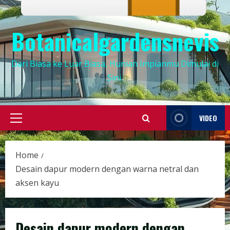
Botanicalgardensnevis
Dari Biasa ke Luar Biasa, Hunian Impianmu Dimulai di
Sini.
VIDEO
Primary
Menu
Home
Desain dapur modern dengan warna netral dan
aksen kayu
Desain dapur modern dengan