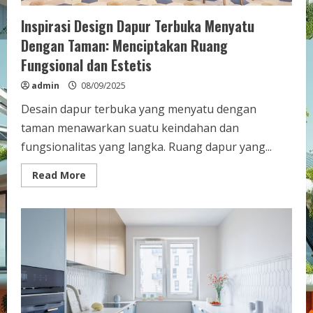
Inspirasi Design Dapur Terbuka Menyatu
Dengan Taman: Menciptakan Ruang
Fungsional dan Estetis
admin
08/09/2025
Desain dapur terbuka yang menyatu dengan
taman menawarkan suatu keindahan dan
fungsionalitas yang langka. Ruang dapur yang...
Read
Read More
more
about
Inspirasi
Design
Dapur
Terbuka
Menyatu
Dengan
Taman:
Menciptakan
Ruang
Fungsional
dan
Estetis