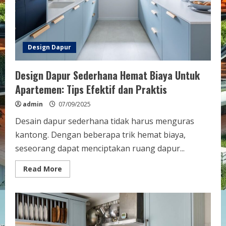
Design Dapur
Design Dapur Sederhana Hemat Biaya Untuk
Apartemen: Tips Efektif dan Praktis
admin
07/09/2025
Desain dapur sederhana tidak harus menguras
kantong. Dengan beberapa trik hemat biaya,
seseorang dapat menciptakan ruang dapur...
Read
Read More
more
about
Design
Dapur
Sederhana
Hemat
Biaya
Untuk