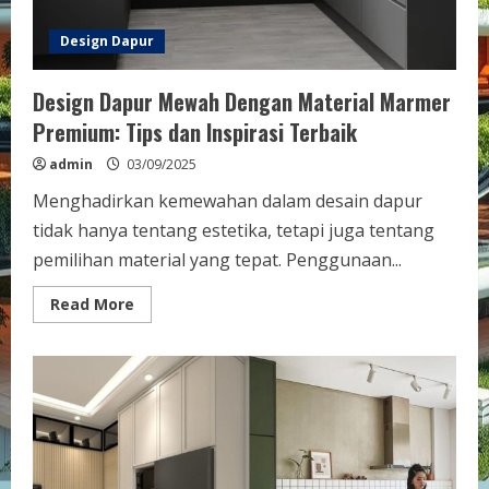
Design Dapur
Design Dapur Mewah Dengan Material Marmer
Premium: Tips dan Inspirasi Terbaik
admin
03/09/2025
Menghadirkan kemewahan dalam desain dapur
tidak hanya tentang estetika, tetapi juga tentang
pemilihan material yang tepat. Penggunaan...
Read
Read More
more
about
Design
Dapur
Mewah
Dengan
Material
Marmer
Premium:
Tips
dan
Inspirasi