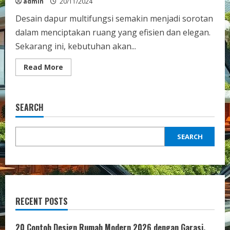
admin
20/11/2024
Desain dapur multifungsi semakin menjadi sorotan
dalam menciptakan ruang yang efisien dan elegan.
Sekarang ini, kebutuhan akan...
Read
Read More
more
about
Inspirasi
Desain
Dapur
SEARCH
Multifungsi
Modern
SEARCH
RECENT POSTS
20 Contoh Design Rumah Modern 2026 dengan Garasi,