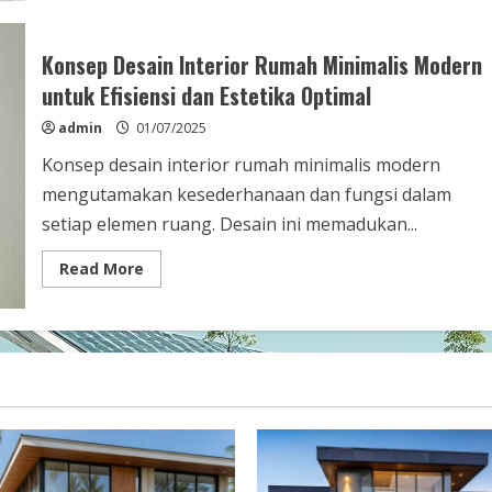
Ide
desain
interior
ruang
Konsep Desain Interior Rumah Minimalis Modern
tamu
kecil
untuk Efisiensi dan Estetika Optimal
untuk
maksimalisasi
admin
01/07/2025
ruang
dan
kenyamanan
Konsep desain interior rumah minimalis modern
mengutamakan kesederhanaan dan fungsi dalam
setiap elemen ruang. Desain ini memadukan...
Read
Read More
more
about
Konsep
Desain
Interior
Rumah
Minimalis
Modern
untuk
Efisiensi
dan
Estetika
Optimal