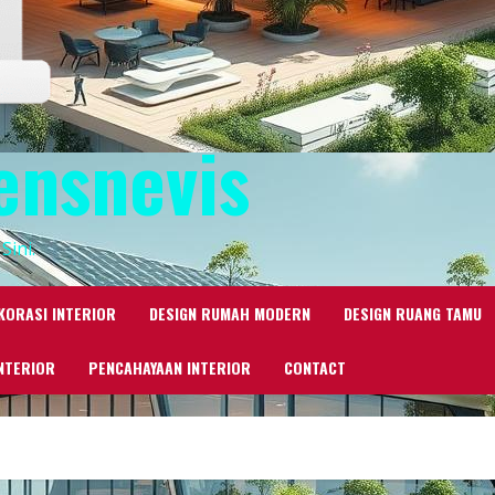
ensnevis
Sini.
KORASI INTERIOR
DESIGN RUMAH MODERN
DESIGN RUANG TAMU
NTERIOR
PENCAHAYAAN INTERIOR
CONTACT