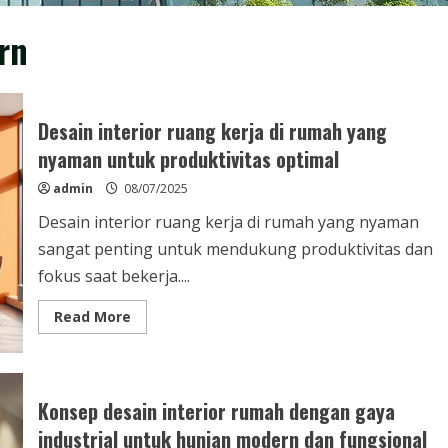
rn
Desain interior ruang kerja di rumah yang
nyaman untuk produktivitas optimal
admin
08/07/2025
Desain interior ruang kerja di rumah yang nyaman
sangat penting untuk mendukung produktivitas dan
fokus saat bekerja....
Read
Read More
more
about
Desain
interior
ruang
kerja
Konsep desain interior rumah dengan gaya
di
rumah
industrial untuk hunian modern dan fungsional
yang