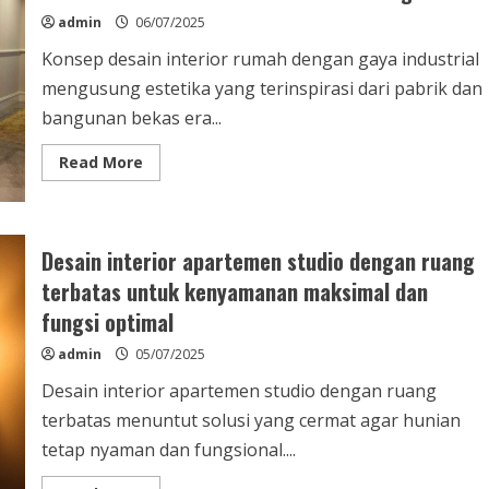
nyaman
admin
06/07/2025
untuk
produktivitas
optimal
Konsep desain interior rumah dengan gaya industrial
mengusung estetika yang terinspirasi dari pabrik dan
bangunan bekas era...
Read
Read More
more
about
Konsep
desain
interior
rumah
Desain interior apartemen studio dengan ruang
dengan
gaya
terbatas untuk kenyamanan maksimal dan
industrial
untuk
fungsi optimal
hunian
modern
admin
05/07/2025
dan
fungsional
Desain interior apartemen studio dengan ruang
terbatas menuntut solusi yang cermat agar hunian
tetap nyaman dan fungsional....