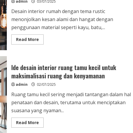
admin
03/07/2025
agar
suasana
Desain interior rumah dengan tema rustic
semakin
nyaman
menonjolkan kesan alami dan hangat dengan
dan
estetis
penggunaan material seperti kayu, batu,...
Read
Read More
more
about
Desain
interior
rumah
dengan
Ide desain interior ruang tamu kecil untuk
tema
rustic
maksimalisasi ruang dan kenyamanan
untuk
suasana
admin
02/07/2025
hangat
dan
alami
Ruang tamu kecil sering menjadi tantangan dalam hal
penataan dan desain, terutama untuk menciptakan
suasana yang nyaman...
Read
Read More
more
about