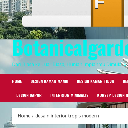
Botanicalgard
Dari Biasa ke Luar Biasa, Hunian Impianmu Dimulai di 
HOME
DESIGN KAMAR MANDI
DESIGN KAMAR TIDUR
DE
DESIGN DAPUR
INTERRIOR MINIMALIS
KONSEP DESIGN I
Home
desain interior tropis modern