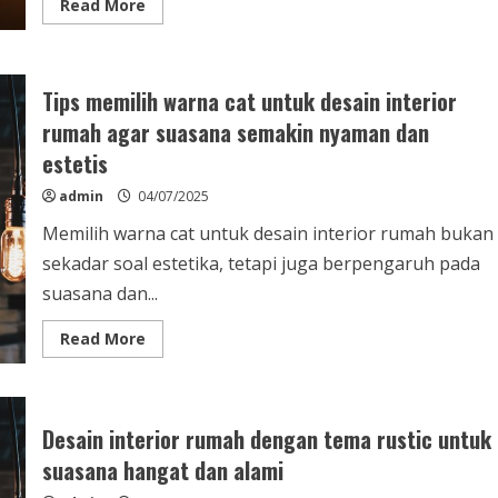
Read
Read More
more
about
Desain
interior
apartemen
Tips memilih warna cat untuk desain interior
studio
dengan
rumah agar suasana semakin nyaman dan
ruang
terbatas
estetis
untuk
kenyamanan
maksimal
admin
04/07/2025
dan
fungsi
Memilih warna cat untuk desain interior rumah bukan
optimal
sekadar soal estetika, tetapi juga berpengaruh pada
suasana dan...
Read
Read More
more
about
Tips
memilih
warna
cat
Desain interior rumah dengan tema rustic untuk
untuk
desain
suasana hangat dan alami
interior
rumah