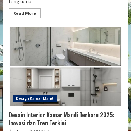
fungsional...
Read
Read More
more
about
Desain
Kamar
Mandi
Natural
Modern
untuk
Suasana
Segar
dan
Estetis
Design Kamar Mandi
Desain Interior Kamar Mandi Terbaru 2025:
Inovasi dan Tren Terkini