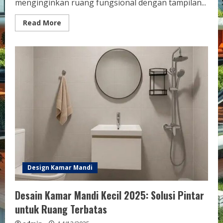
menginginkan ruang fungsional dengan tampilan...
Read
Read More
more
about
Desain
Kamar
Mandi
Rumah
Minimalis:
Tips
Untuk
Ruang
yang
Fungsional
dan
Estetis
Design Kamar Mandi
Desain Kamar Mandi Kecil 2025: Solusi Pintar
untuk Ruang Terbatas