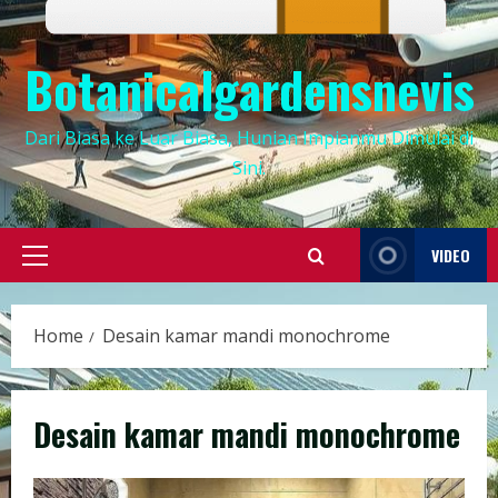
Botanicalgardensnevis
Dari Biasa ke Luar Biasa, Hunian Impianmu Dimulai di
Sini.
VIDEO
Primary
Menu
Home
Desain kamar mandi monochrome
Desain kamar mandi monochrome