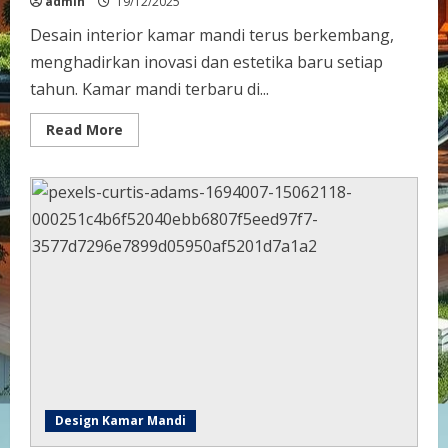
admin
19/12/2025
Desain interior kamar mandi terus berkembang,
menghadirkan inovasi dan estetika baru setiap
tahun. Kamar mandi terbaru di...
Read
Read More
more
about
Desain
Interior
Kamar
Mandi
Terbaru
2025:
Inovasi
dan
Tren
Terkini
Design Kamar Mandi