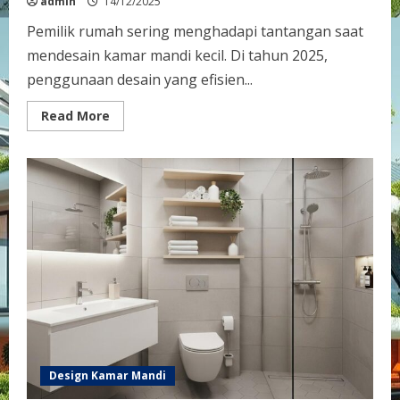
admin
14/12/2025
Pemilik rumah sering menghadapi tantangan saat
mendesain kamar mandi kecil. Di tahun 2025,
penggunaan desain yang efisien...
Read
Read More
more
about
Desain
Kamar
Mandi
Kecil
2025:
Solusi
Pintar
untuk
Ruang
Terbatas
Design Kamar Mandi