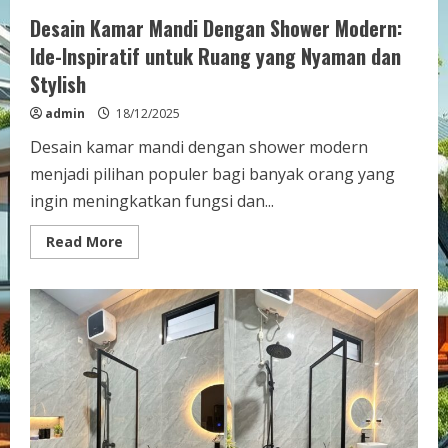
Desain Kamar Mandi Dengan Shower Modern:
Ide-Inspiratif untuk Ruang yang Nyaman dan
Stylish
admin
18/12/2025
Desain kamar mandi dengan shower modern
menjadi pilihan populer bagi banyak orang yang
ingin meningkatkan fungsi dan...
Read
Read More
more
about
Desain
Kamar
Mandi
Dengan
Shower
Modern:
Ide-
Inspiratif
untuk
Ruang
yang
Nyaman