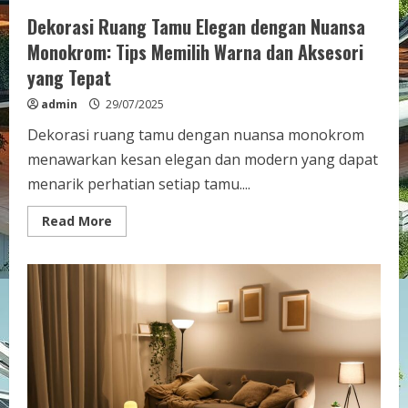
Dekorasi Ruang Tamu Elegan dengan Nuansa
Monokrom: Tips Memilih Warna dan Aksesori
yang Tepat
admin
29/07/2025
Dekorasi ruang tamu dengan nuansa monokrom
menawarkan kesan elegan dan modern yang dapat
menarik perhatian setiap tamu....
Read
Read More
more
about
Dekorasi
Ruang
Tamu
Elegan
dengan
Nuansa
Monokrom:
Tips
Memilih
Warna
dan
Aksesori