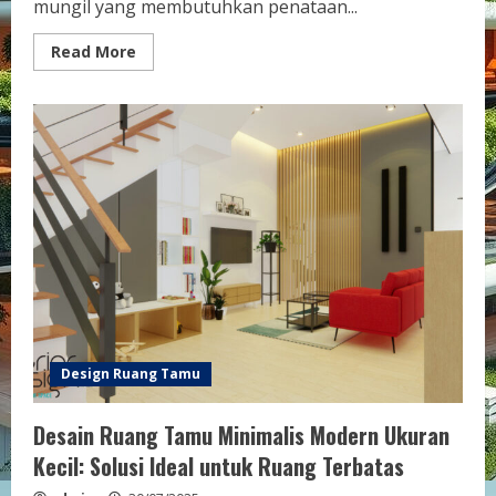
mungil yang membutuhkan penataan...
Read
Read More
more
about
Inspirasi
Ruang
Tamu
Aesthetic
untuk
Rumah
Mungil:
Solusi
Kreatif
Memaksimalkan
Ruang
Anda
Design Ruang Tamu
Desain Ruang Tamu Minimalis Modern Ukuran
Kecil: Solusi Ideal untuk Ruang Terbatas