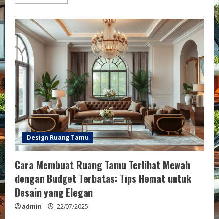
more
about
Desain
Ruang
Tamu
Industrial
dengan
Sentuhan
Rustic:
Menggabungkan
Keanggunan
dan
Kehangatan
dalam
Interior
Anda
Design Ruang Tamu
Cara Membuat Ruang Tamu Terlihat Mewah
dengan Budget Terbatas: Tips Hemat untuk
Desain yang Elegan
admin
22/07/2025