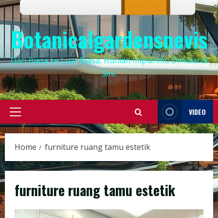
Botanicalgardensnevis
Dari Biasa ke Luar Biasa, Hunian Impianmu Dimulai di
Sini.
VIDEO
Primary
Menu
Home
furniture ruang tamu estetik
furniture ruang tamu estetik