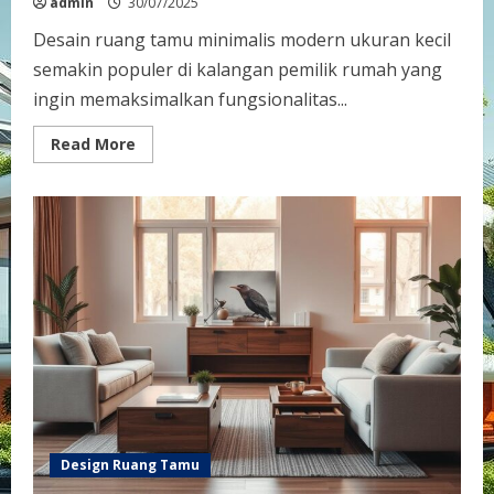
admin
30/07/2025
Desain ruang tamu minimalis modern ukuran kecil
semakin populer di kalangan pemilik rumah yang
ingin memaksimalkan fungsionalitas...
Read
Read More
more
about
Desain
Ruang
Tamu
Minimalis
Modern
Ukuran
Kecil:
Solusi
Ideal
untuk
Ruang
Terbatas
Design Ruang Tamu