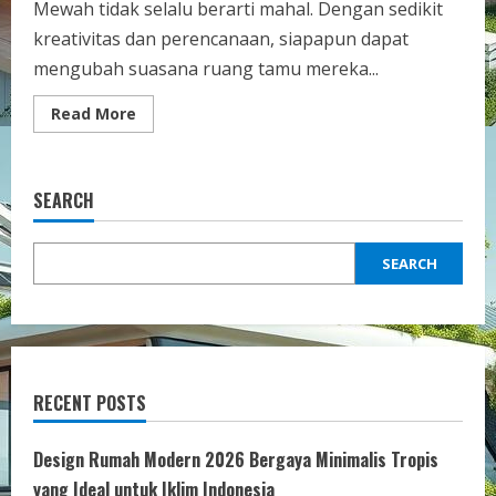
Mewah tidak selalu berarti mahal. Dengan sedikit
kreativitas dan perencanaan, siapapun dapat
mengubah suasana ruang tamu mereka...
Read
Read More
more
about
Cara
Membuat
Ruang
SEARCH
Tamu
Terlihat
Mewah
dengan
SEARCH
Budget
Terbatas:
Tips
Hemat
untuk
Desain
yang
Elegan
RECENT POSTS
Design Rumah Modern 2026 Bergaya Minimalis Tropis
yang Ideal untuk Iklim Indonesia