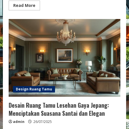
Read
Read More
more
about
Warna
Cat
Terbaik
untuk
Ruang
Tamu
Agar
Terlihat
Luas:
Pilihan
Efektif
untuk
Menciptakan
Kesan
Ruang
yang
Lebih
Lega
Design Ruang Tamu
Desain Ruang Tamu Lesehan Gaya Jepang:
Menciptakan Suasana Santai dan Elegan
admin
26/07/2025