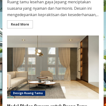
Ruang tamu lesehan gaya Jepang menciptakan
suasana yang nyaman dan harmonis. Desain ini
mengedepankan kepraktisan dan kesederhanaan,...
Read
Read More
more
about
Desain
Ruang
Tamu
Lesehan
Gaya
Jepang:
Menciptakan
Suasana
Santai
dan
Elegan
Design Ruang Tamu