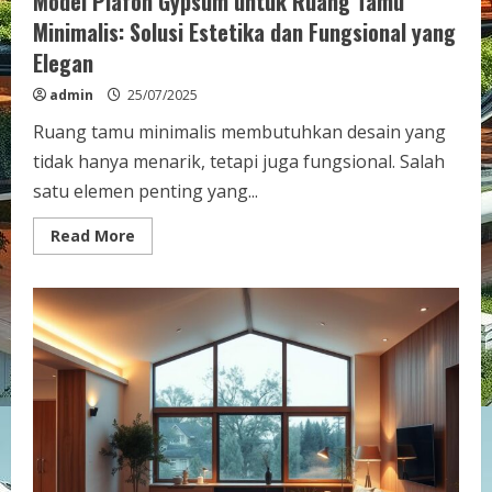
Model Plafon Gypsum untuk Ruang Tamu
Minimalis: Solusi Estetika dan Fungsional yang
Elegan
admin
25/07/2025
Ruang tamu minimalis membutuhkan desain yang
tidak hanya menarik, tetapi juga fungsional. Salah
satu elemen penting yang...
Read
Read More
more
about
Model
Plafon
Gypsum
untuk
Ruang
Tamu
Minimalis:
Solusi
Estetika
dan
Fungsional
yang
Elegan