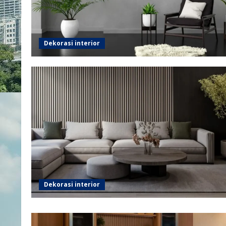
Dekorasi interior
Dekorasi interior