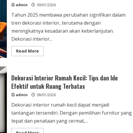
Memilih
admin
09/01/2026
yang
Tepat
Tahun 2025 membawa perubahan signifikan dalam
tren dekorasi interior, terutama dengan
meningkatnya kesadaran akan keberlanjutan.
Dekorasi interior...
Read
Read More
more
about
Dekorasi
Interior
Ramah
Lingkungan
Dekorasi Interior Rumah Kecil: Tips dan Ide
2025:
Solusi
Efektif untuk Ruang Terbatas
Cerdas
untuk
admin
08/01/2026
Rumah
Berkelanjutan
Dekorasi interior rumah kecil dapat menjadi
tantangan tersendiri. Dengan pemilihan furnitur yang
tepat dan penataan yang cermat,...
Read
Read More