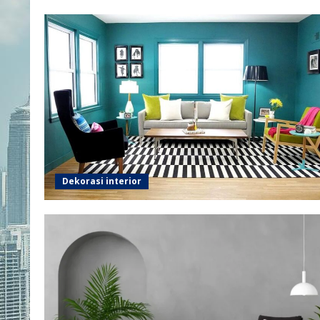
Dekorasi interior