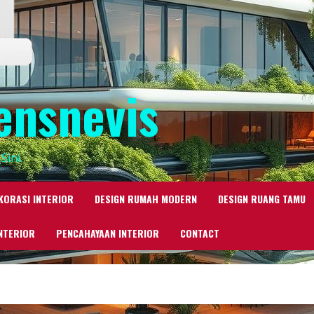
ensnevis
Sini.
KORASI INTERIOR
DESIGN RUMAH MODERN
DESIGN RUANG TAMU
NTERIOR
PENCAHAYAAN INTERIOR
CONTACT