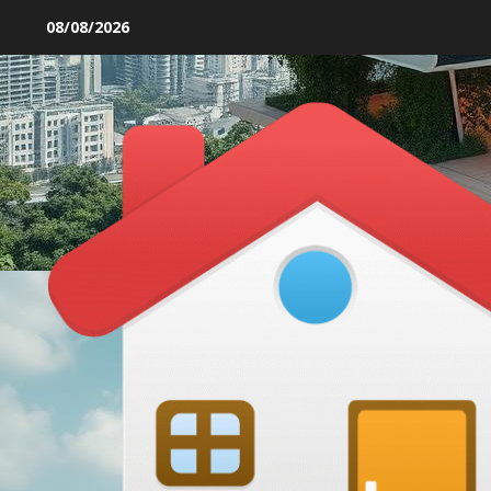
Skip
08/08/2026
to
content