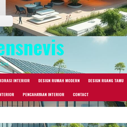
ensnevis
Sini.
KORASI INTERIOR
DESIGN RUMAH MODERN
DESIGN RUANG TAMU
NTERIOR
PENCAHAYAAN INTERIOR
CONTACT