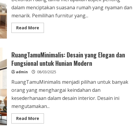
dalam menciptakan suasana rumah yang nyaman dan
menarik. Pemilihan furnitur yang...
Read
Read More
more
about
DekorasiRuangTamu:
Cara
Kreatif
Menciptakan
RuangTamuMinimalis: Desain yang Elegan dan
Ruang
yang
Fungsional untuk Hunian Modern
Nyaman
dan
admin
08/03/2025
Menarik
RuangTamuMinimalis menjadi pilihan untuk banyak
orang yang menghargai keindahan dan
kesederhanaan dalam desain interior. Desain ini
mengutamakan...
Read
Read More
more
about
RuangTamuMinimalis: