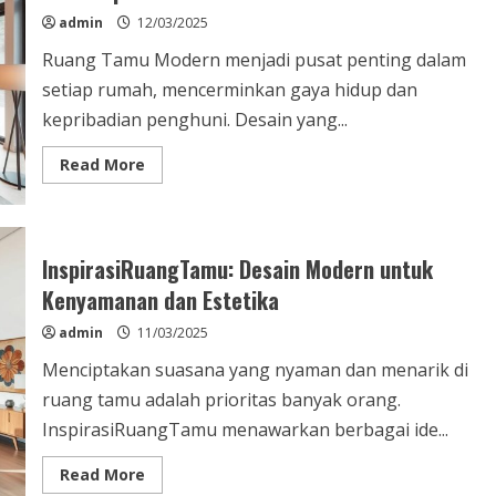
Anda
admin
12/03/2025
Ruang Tamu Modern menjadi pusat penting dalam
setiap rumah, mencerminkan gaya hidup dan
kepribadian penghuni. Desain yang...
Read
Read More
more
about
Ruang
Tamu
Modern:
Desain
InspirasiRuangTamu: Desain Modern untuk
Elegan
untuk
Kenyamanan dan Estetika
Hunian
Kontemporer
admin
11/03/2025
Menciptakan suasana yang nyaman dan menarik di
ruang tamu adalah prioritas banyak orang.
InspirasiRuangTamu menawarkan berbagai ide...
Read
Read More
more