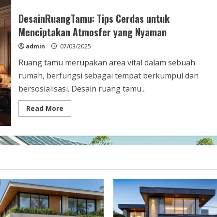
Desain
yang
Elegan
DesainRuangTamu: Tips Cerdas untuk
dan
Fungsional
Menciptakan Atmosfer yang Nyaman
untuk
Hunian
admin
07/03/2025
Modern
Ruang tamu merupakan area vital dalam sebuah
rumah, berfungsi sebagai tempat berkumpul dan
bersosialisasi. Desain ruang tamu...
Read
Read More
more
about
DesainRuangTamu:
Tips
Cerdas
untuk
Menciptakan
Atmosfer
yang
Nyaman