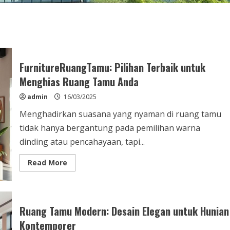
FurnitureRuangTamu: Pilihan Terbaik untuk
Menghias Ruang Tamu Anda
admin
16/03/2025
Menghadirkan suasana yang nyaman di ruang tamu
tidak hanya bergantung pada pemilihan warna
dinding atau pencahayaan, tapi...
Read
Read More
more
about
FurnitureRuangTamu:
Pilihan
Terbaik
untuk
Ruang Tamu Modern: Desain Elegan untuk Hunian
Menghias
Ruang
Kontemporer
Tamu