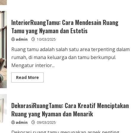
about
InspirasiRuangTamu:
Desain
Modern
untuk
InteriorRuangTamu: Cara Mendesain Ruang
Kenyamanan
dan
Tamu yang Nyaman dan Estetis
Estetika
admin
10/03/2025
Ruang tamu adalah salah satu area terpenting dalam
rumah, di mana keluarga dan tamu berkumpul.
Mengatur interior...
Read
Read More
more
about
InteriorRuangTamu:
Cara
Mendesain
Ruang
DekorasiRuangTamu: Cara Kreatif Menciptakan
Tamu
yang
Ruang yang Nyaman dan Menarik
Nyaman
dan
admin
09/03/2025
Estetis
Dekorasi ruang tamu merupakan aspek penting