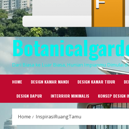
Botanicalgard
Dari Biasa ke Luar Biasa, Hunian Impianmu Dimulai di 
HOME
DESIGN KAMAR MANDI
DESIGN KAMAR TIDUR
DE
DESIGN DAPUR
INTERRIOR MINIMALIS
KONSEP DESIGN I
Home
InspirasiRuangTamu