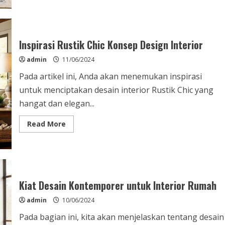
about
Desain
Interior
Bohemian
Konsep
untuk
Inspirasi Rustik Chic Konsep Design Interior
Rumah
Anda
admin
11/06/2024
Pada artikel ini, Anda akan menemukan inspirasi
untuk menciptakan desain interior Rustik Chic yang
hangat dan elegan...
Read
Read More
more
about
Inspirasi
Rustik
Chic
Konsep
Design
Interior
Kiat Desain Kontemporer untuk Interior Rumah
admin
10/06/2024
Pada bagian ini, kita akan menjelaskan tentang desain