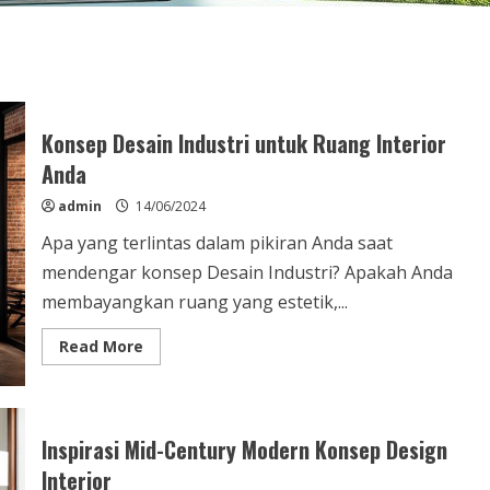
Konsep Desain Industri untuk Ruang Interior
Anda
admin
14/06/2024
Apa yang terlintas dalam pikiran Anda saat
mendengar konsep Desain Industri? Apakah Anda
membayangkan ruang yang estetik,...
Read
Read More
more
about
Konsep
Desain
Industri
untuk
Inspirasi Mid-Century Modern Konsep Design
Ruang
Interior
Interior
Anda