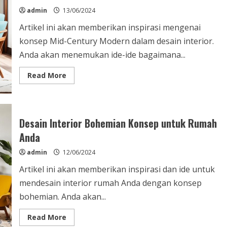
admin
13/06/2024
Artikel ini akan memberikan inspirasi mengenai
konsep Mid-Century Modern dalam desain interior.
Anda akan menemukan ide-ide bagaimana...
Read
Read More
more
about
Inspirasi
Mid-
Century
Modern
Desain Interior Bohemian Konsep untuk Rumah
Konsep
Design
Anda
Interior
admin
12/06/2024
Artikel ini akan memberikan inspirasi dan ide untuk
mendesain interior rumah Anda dengan konsep
bohemian. Anda akan...
Read
Read More
more