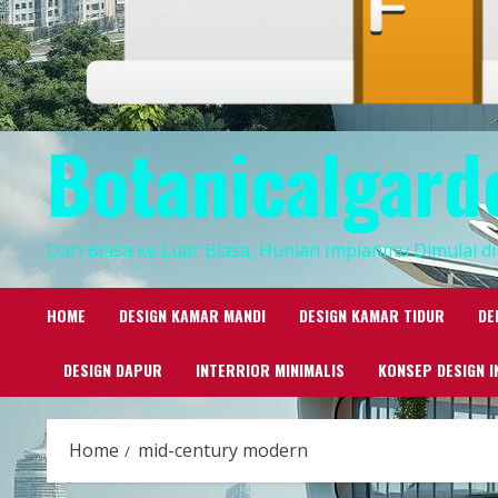
Botanicalgard
Dari Biasa ke Luar Biasa, Hunian Impianmu Dimulai di 
HOME
DESIGN KAMAR MANDI
DESIGN KAMAR TIDUR
DE
DESIGN DAPUR
INTERRIOR MINIMALIS
KONSEP DESIGN I
Home
mid-century modern