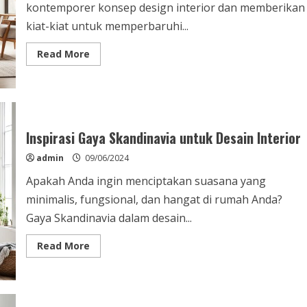
kontemporer konsep design interior dan memberikan
kiat-kiat untuk memperbaruhi...
Read
Read More
more
about
Kiat
Desain
Kontemporer
untuk
Interior
Rumah
Inspirasi Gaya Skandinavia untuk Desain Interior
admin
09/06/2024
Apakah Anda ingin menciptakan suasana yang
minimalis, fungsional, dan hangat di rumah Anda?
Gaya Skandinavia dalam desain...
Read
Read More
more
about
Inspirasi
Gaya
Skandinavia
untuk