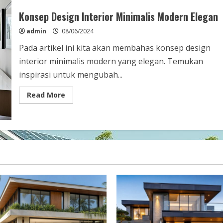
Desain
Interior
Konsep Design Interior Minimalis Modern Elegan
admin
08/06/2024
Pada artikel ini kita akan membahas konsep design
interior minimalis modern yang elegan. Temukan
inspirasi untuk mengubah...
Read
Read More
more
about
Konsep
Design
Interior
Minimalis
Modern
Elegan