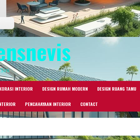
ensnevis
Sini.
KORASI INTERIOR
DESIGN RUMAH MODERN
DESIGN RUANG TAMU
NTERIOR
PENCAHAYAAN INTERIOR
CONTACT