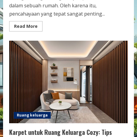
dalam sebuah rumah. Oleh karena itu,
pencahayaan yang tepat sangat penting...
Read
Read More
more
about
Pencahayaan
Ruang
Keluarga
Alami:
Menciptakan
Suasana
Nyaman
dan
Hangat
Ruang keluarga
Karpet untuk Ruang Keluarga Cozy: Tips