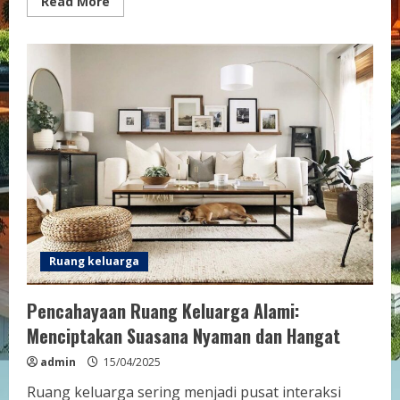
Read
Read More
more
about
Warna
Cat
Ruang
Keluarga
Elegan:
Pilihan
Terbaik
untuk
Suasana
Mewah
dan
Nyaman
Ruang keluarga
Pencahayaan Ruang Keluarga Alami:
Menciptakan Suasana Nyaman dan Hangat
admin
15/04/2025
Ruang keluarga sering menjadi pusat interaksi