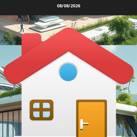
Skip
08/08/2026
to
content