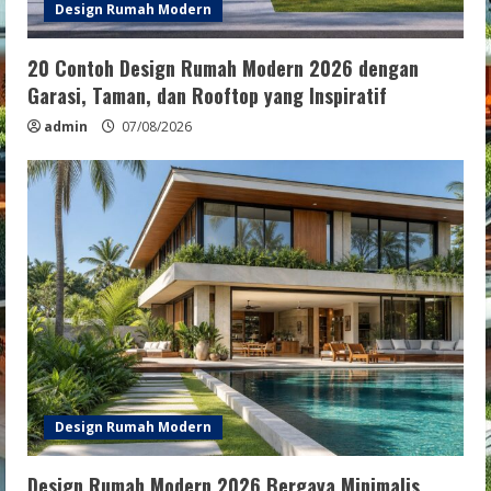
Design Rumah Modern
20 Contoh Design Rumah Modern 2026 dengan
Garasi, Taman, dan Rooftop yang Inspiratif
admin
07/08/2026
Design Rumah Modern
Design Rumah Modern 2026 Bergaya Minimalis