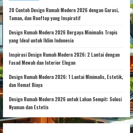
20 Contoh Design Rumah Modern 2026 dengan Garasi,
Taman, dan Rooftop yang Inspiratif
Design Rumah Modern 2026 Bergaya Minimalis Tropis
yang Ideal untuk Iklim Indonesia
Inspirasi Design Rumah Modern 2026: 2 Lantai dengan
Fasad Mewah dan Interior Elegan
Design Rumah Modern 2026: 1 Lantai Minimalis, Estetik,
dan Hemat Biaya
Design Rumah Modern 2026 untuk Lahan Sempit: Solusi
Nyaman dan Estetis