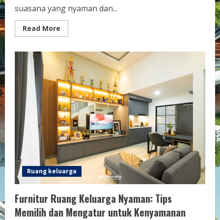
suasana yang nyaman dan...
Read
Read More
more
about
Ide
Penataan
Ruang
Keluarga:
Menciptakan
Suasana
Nyaman
dan
Fungsional
Ruang keluarga
Furnitur Ruang Keluarga Nyaman: Tips
Memilih dan Mengatur untuk Kenyamanan