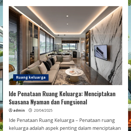
Ruang keluarga
Ide Penataan Ruang Keluarga: Menciptakan
Suasana Nyaman dan Fungsional
admin
20/04/2025
Ide Penataan Ruang Keluarga – Penataan ruang
keluarga adalah aspek penting dalam menciptakan