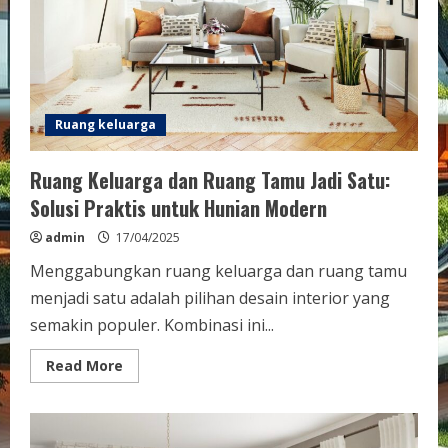
Hunian
Modern
Ruang keluarga
Ruang Keluarga dan Ruang Tamu Jadi Satu:
Solusi Praktis untuk Hunian Modern
admin
17/04/2025
Menggabungkan ruang keluarga dan ruang tamu
menjadi satu adalah pilihan desain interior yang
semakin populer. Kombinasi ini...
Read
Read More
more
about
Ruang
Keluarga
dan