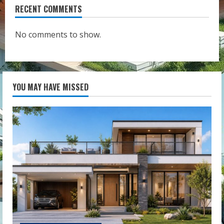
RECENT COMMENTS
No comments to show.
YOU MAY HAVE MISSED