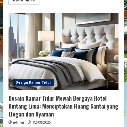
more
about
Konsep
Kamar
Tidur
Industrial
dengan
Pencahayaan
Hangat:
Menciptakan
Suasana
yang
Nyaman
dan
Trendi
Design Kamar Tidur
Desain Kamar Tidur Mewah Bergaya Hotel
Bintang Lima: Menciptakan Ruang Santai yang
Elegan dan Nyaman
admin
02/08/2025