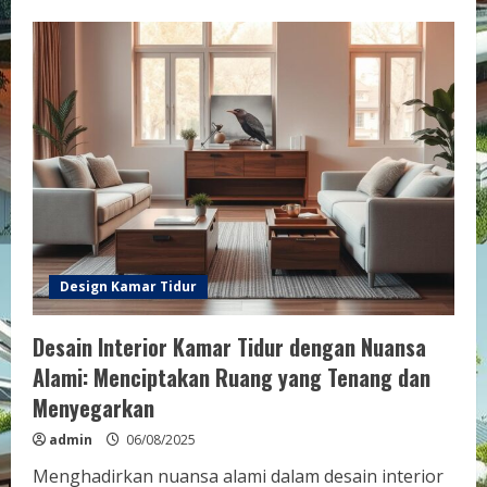
Cara
Menata
Kamar
Tidur
Kecil
Agar
Terasa
Luas:
Tips
Praktis
dan
Efektif
Design Kamar Tidur
Desain Interior Kamar Tidur dengan Nuansa
Alami: Menciptakan Ruang yang Tenang dan
Menyegarkan
admin
06/08/2025
Menghadirkan nuansa alami dalam desain interior