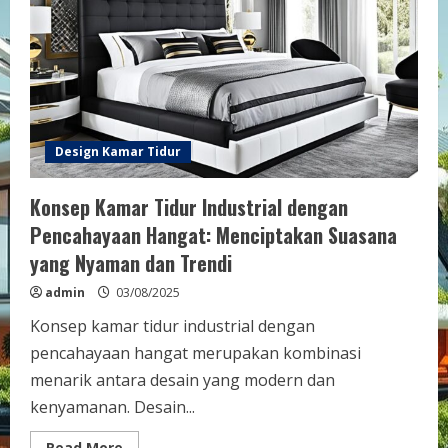
Mengoptimalkan
Ruang
Anda
Design Kamar Tidur
Konsep Kamar Tidur Industrial dengan
Pencahayaan Hangat: Menciptakan Suasana
yang Nyaman dan Trendi
admin
03/08/2025
Konsep kamar tidur industrial dengan
pencahayaan hangat merupakan kombinasi
menarik antara desain yang modern dan
kenyamanan. Desain...
Read
Read More