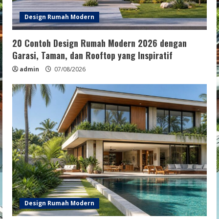
Design Rumah Modern
20 Contoh Design Rumah Modern 2026 dengan
Garasi, Taman, dan Rooftop yang Inspiratif
admin
07/08/2026
Design Rumah Modern