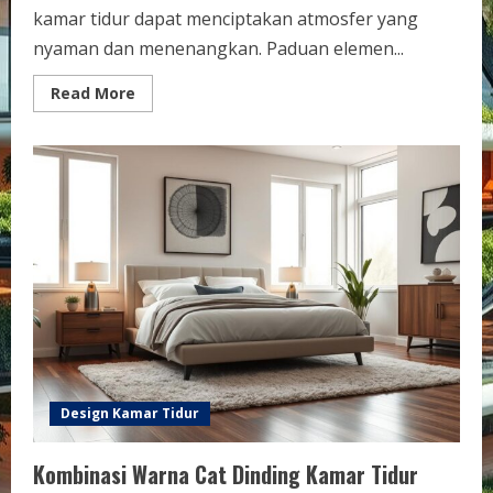
kamar tidur dapat menciptakan atmosfer yang
nyaman dan menenangkan. Paduan elemen...
Read
Read More
more
about
Desain
Interior
Kamar
Tidur
dengan
Nuansa
Alami:
Menciptakan
Ruang
yang
Tenang
dan
Menyegarkan
Design Kamar Tidur
Kombinasi Warna Cat Dinding Kamar Tidur