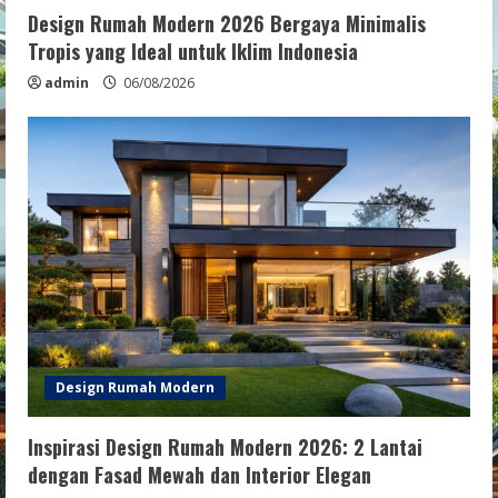
Design Rumah Modern 2026 Bergaya Minimalis
Tropis yang Ideal untuk Iklim Indonesia
admin
06/08/2026
Design Rumah Modern
Inspirasi Design Rumah Modern 2026: 2 Lantai
dengan Fasad Mewah dan Interior Elegan