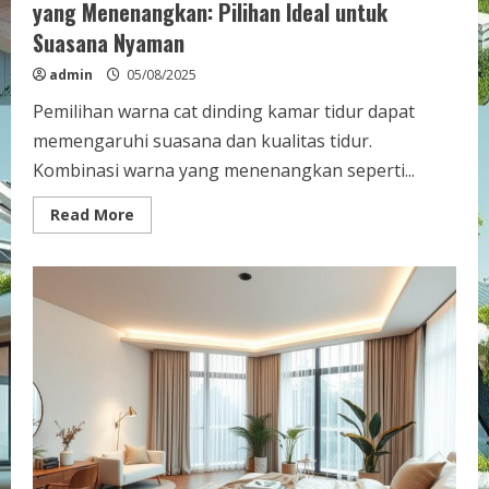
yang Menenangkan: Pilihan Ideal untuk
Suasana Nyaman
admin
05/08/2025
Pemilihan warna cat dinding kamar tidur dapat
memengaruhi suasana dan kualitas tidur.
Kombinasi warna yang menenangkan seperti...
Read
Read More
more
about
Kombinasi
Warna
Cat
Dinding
Kamar
Tidur
yang
Menenangkan:
Pilihan
Ideal
untuk
Suasana
Nyaman