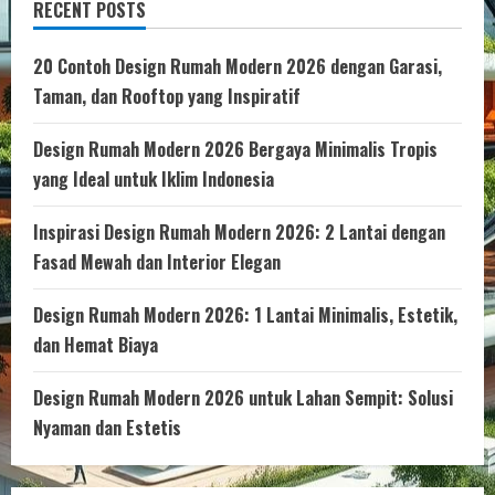
RECENT POSTS
20 Contoh Design Rumah Modern 2026 dengan Garasi,
Taman, dan Rooftop yang Inspiratif
Design Rumah Modern 2026 Bergaya Minimalis Tropis
yang Ideal untuk Iklim Indonesia
Inspirasi Design Rumah Modern 2026: 2 Lantai dengan
Fasad Mewah dan Interior Elegan
Design Rumah Modern 2026: 1 Lantai Minimalis, Estetik,
dan Hemat Biaya
Design Rumah Modern 2026 untuk Lahan Sempit: Solusi
Nyaman dan Estetis