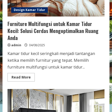
Design Kamar Tidur
Furniture Multifungsi untuk Kamar Tidur
Kecil: Solusi Cerdas Mengoptimalkan Ruang
Anda
admin
04/08/2025
Kamar tidur kecil seringkali menjadi tantangan
ketika memilih furnitur yang tepat. Memilih
furniture multifungsi untuk kamar tidur...
Read
Read More
more
about
Furniture
Multifungsi
untuk
Kamar
Tidur
Kecil:
Solusi
Cerdas