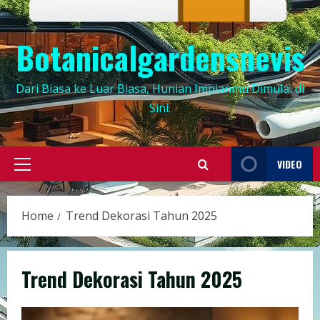
Botanicalgardensnevis
Dari Biasa ke Luar Biasa, Hunian Impianmu Dimulai di
Sini.
VIDEO
Primary
Menu
Home
Trend Dekorasi Tahun 2025
Trend Dekorasi Tahun 2025