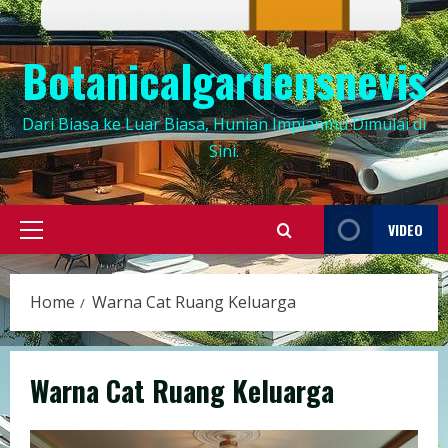
Botanicalgardensnevis
Dari Biasa ke Luar Biasa, Hunian Impianmu Dimulai di
Sini.
VIDEO
Primary
Menu
Home
Warna Cat Ruang Keluarga
Warna Cat Ruang Keluarga