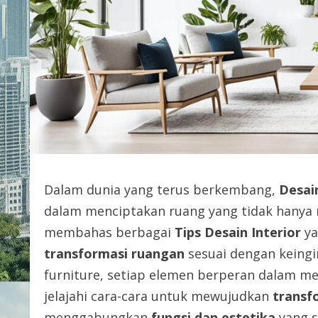
Dalam dunia yang terus berkembang,
Desain
dalam menciptakan ruang yang tidak hanya n
membahas berbagai
Tips Desain Interior
ya
transformasi ruangan
sesuai dengan keingin
furniture, setiap elemen berperan dalam me
jelajahi cara-cara untuk mewujudkan
transf
menggabungkan
fungsi dan estetika
yang s