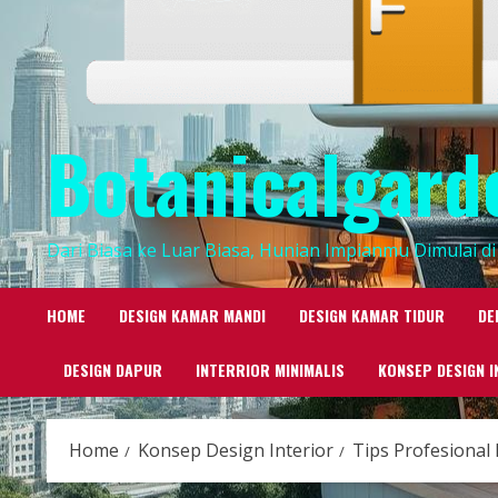
Botanicalgard
Dari Biasa ke Luar Biasa, Hunian Impianmu Dimulai di 
HOME
DESIGN KAMAR MANDI
DESIGN KAMAR TIDUR
DE
DESIGN DAPUR
INTERRIOR MINIMALIS
KONSEP DESIGN I
Home
Konsep Design Interior
Tips Profesional 