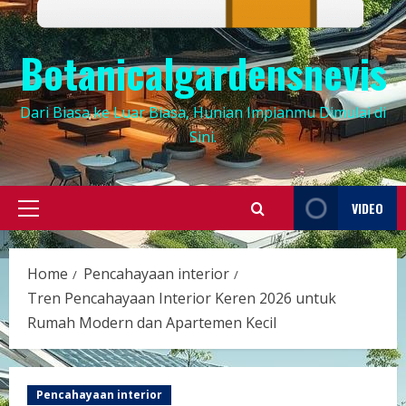
Botanicalgardensnevis
Dari Biasa ke Luar Biasa, Hunian Impianmu Dimulai di
Sini.
VIDEO
Primary
Menu
Home
Pencahayaan interior
Tren Pencahayaan Interior Keren 2026 untuk
Rumah Modern dan Apartemen Kecil
Pencahayaan interior