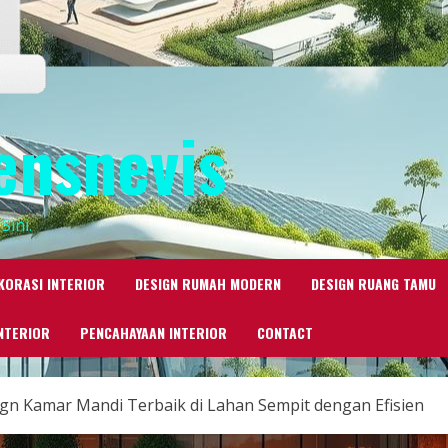
ensnevis
Sini.
KORASI INTERIOR
DESIGN RUMAH MODERN
DESIGN RUANG TAMU
NTERIOR
PENCAHAYAAN INTERIOR
CONTACT
n Kamar Mandi Terbaik di Lahan Sempit dengan Efisien