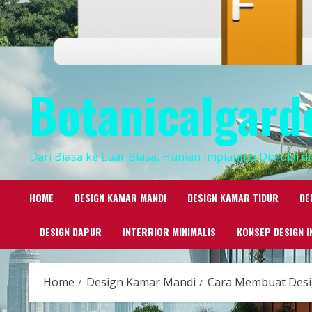
Botanicalgard
Dari Biasa ke Luar Biasa, Hunian Impianmu Dimulai di 
HOME
DESIGN KAMAR MANDI
DESIGN KAMAR TIDUR
DE
DESIGN DAPUR
INTERRIOR MINIMALIS
KONSEP DESIGN I
Home
Design Kamar Mandi
Cara Membuat Desig