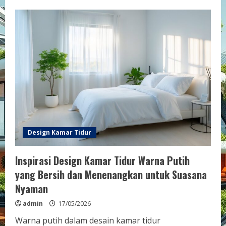
Design
Kamar
Tidur
Industrial
Minimalis
untuk
Tampilan
Maskulin
yang
Menarik
dan
Fungsional
Design Kamar Tidur
Inspirasi Design Kamar Tidur Warna Putih
yang Bersih dan Menenangkan untuk Suasana
Nyaman
admin
17/05/2026
Warna putih dalam desain kamar tidur