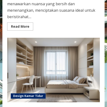
menawarkan nuansa yang bersih dan
menenangkan, menciptakan suasana ideal untuk
beristirahat....
Read
Read More
more
about
Inspirasi
Design
Kamar
Tidur
Warna
Putih
yang
Bersih
dan
Menenangkan
untuk
Suasana
Nyaman
Design Kamar Tidur