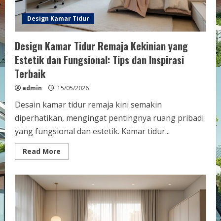
Design Kamar Tidur
Design Kamar Tidur Remaja Kekinian yang
Estetik dan Fungsional: Tips dan Inspirasi
Terbaik
admin
15/05/2026
Desain kamar tidur remaja kini semakin
diperhatikan, mengingat pentingnya ruang pribadi
yang fungsional dan estetik. Kamar tidur...
Read
Read More
more
about
Design
Kamar
Tidur
Remaja
Kekinian
yang
Estetik
dan