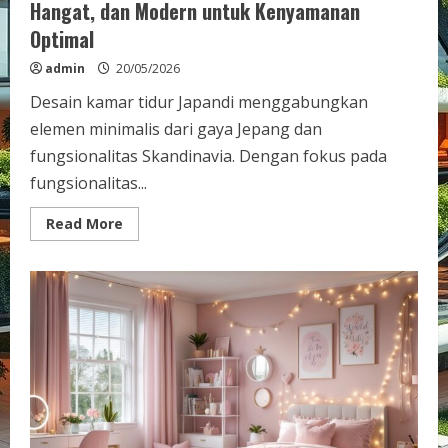
Hangat, dan Modern untuk Kenyamanan
Optimal
admin
20/05/2026
Desain kamar tidur Japandi menggabungkan
elemen minimalis dari gaya Jepang dan
fungsionalitas Skandinavia. Dengan fokus pada
fungsionalitas...
Read
Read More
more
about
Design
Kamar
Tidur
Japandi
yang
Simpel,
Hangat,
dan
Modern
untuk
Kenyamanan
Optimal