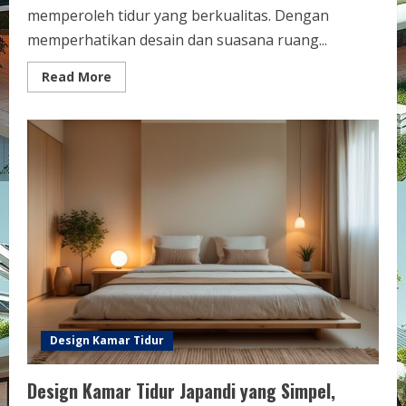
memperoleh tidur yang berkualitas. Dengan
memperhatikan desain dan suasana ruang...
Read
Read More
more
about
Tips
Design
Kamar
Tidur
Nyaman
untuk
Tidur
Lebih
Berkualitas
di
Rumah
Design Kamar Tidur
Design Kamar Tidur Japandi yang Simpel,