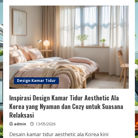
Tips
Design
Kamar
Tidur
Sederhana
Tapi
Elegan
dengan
Budget
Terbatas
untuk
Nyaman
dan
Stylish
Design Kamar Tidur
Inspirasi Design Kamar Tidur Aesthetic Ala
Korea yang Nyaman dan Cozy untuk Suasana
Relaksasi
admin
13/05/2026
Desain kamar tidur aesthetic ala Korea kini