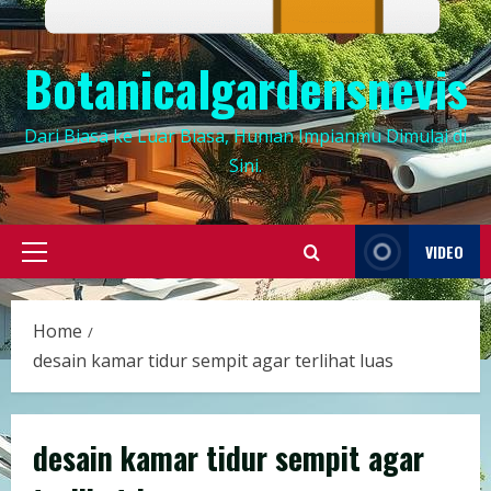
Botanicalgardensnevis
Dari Biasa ke Luar Biasa, Hunian Impianmu Dimulai di
Sini.
VIDEO
Primary
Menu
Home
desain kamar tidur sempit agar terlihat luas
desain kamar tidur sempit agar