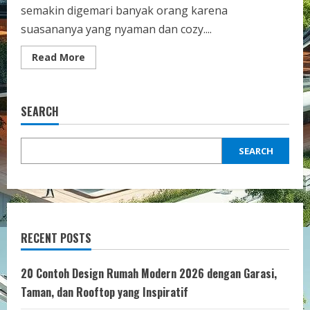
semakin digemari banyak orang karena
suasananya yang nyaman dan cozy....
Read
Read More
more
about
Inspirasi
Design
Kamar
SEARCH
Tidur
Aesthetic
Ala
Korea
SEARCH
yang
Nyaman
dan
Cozy
untuk
Suasana
Relaksasi
RECENT POSTS
20 Contoh Design Rumah Modern 2026 dengan Garasi,
Taman, dan Rooftop yang Inspiratif