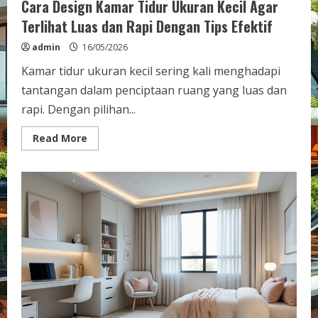
Cara Design Kamar Tidur Ukuran Kecil Agar
Terlihat Luas dan Rapi Dengan Tips Efektif
admin
16/05/2026
Kamar tidur ukuran kecil sering kali menghadapi
tantangan dalam penciptaan ruang yang luas dan
rapi. Dengan pilihan...
Read
Read More
more
about
Cara
Design
Kamar
Tidur
Ukuran
Kecil
Agar
Terlihat
Luas
dan
Rapi
Dengan
Tips
Efektif