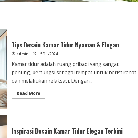
Tips Desain Kamar Tidur Nyaman & Elegan
admin
15/11/2024
Kamar tidur adalah ruang pribadi yang sangat
penting, berfungsi sebagai tempat untuk beristirahat
dan melakukan relaksasi. Dengan...
Read
Read More
more
about
Tips
Desain
Kamar
Tidur
Nyaman
&
Inspirasi Desain Kamar Tidur Elegan Terkini
Elegan