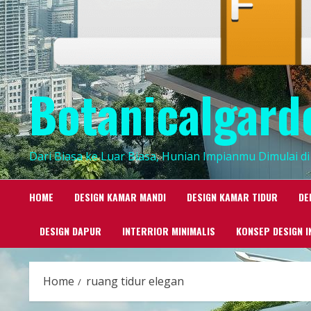
Botanicalgard
Dari Biasa ke Luar Biasa, Hunian Impianmu Dimulai di 
HOME
DESIGN KAMAR MANDI
DESIGN KAMAR TIDUR
DE
DESIGN DAPUR
INTERRIOR MINIMALIS
KONSEP DESIGN I
Home
ruang tidur elegan