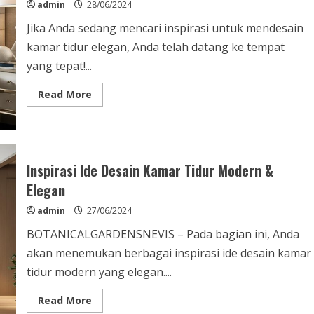
admin
28/06/2024
Jika Anda sedang mencari inspirasi untuk mendesain
kamar tidur elegan, Anda telah datang ke tempat
yang tepat!...
Read
Read More
more
about
Inspirasi
Desain
Kamar
Tidur
Elegan
Inspirasi Ide Desain Kamar Tidur Modern &
Terkini
Elegan
admin
27/06/2024
BOTANICALGARDENSNEVIS – Pada bagian ini, Anda
akan menemukan berbagai inspirasi ide desain kamar
tidur modern yang elegan....
Read
Read More
more