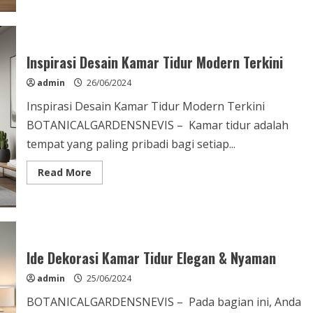
about
Inspirasi
Ide
Desain
Kamar
Tidur
Inspirasi Desain Kamar Tidur Modern Terkini
Modern
&
admin
26/06/2024
Elegan
Inspirasi Desain Kamar Tidur Modern Terkini
BOTANICALGARDENSNEVIS – Kamar tidur adalah
tempat yang paling pribadi bagi setiap...
Read
Read More
more
about
Inspirasi
Desain
Kamar
Tidur
Modern
Terkini
Ide Dekorasi Kamar Tidur Elegan & Nyaman
admin
25/06/2024
BOTANICALGARDENSNEVIS – Pada bagian ini, Anda