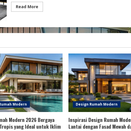
Read
Read More
more
about
Ide
Interior
Kamar
Tidur
Elegan
&
Modern
2023
 Rumah Modern
Design Rumah Modern
mah Modern 2026 Bergaya
Inspirasi Design Rumah Mode
Tropis yang Ideal untuk Iklim
Lantai dengan Fasad Mewah da