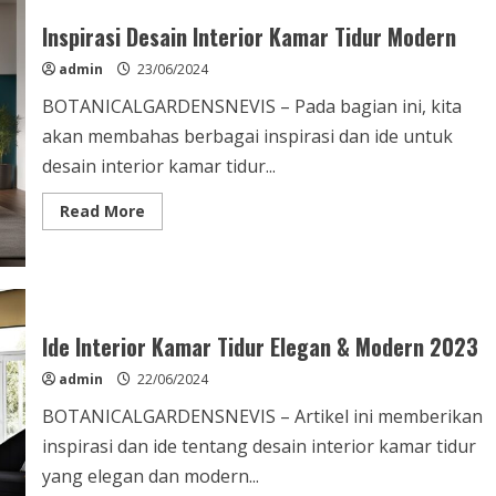
Minimalis
Modern
Inspirasi Desain Interior Kamar Tidur Modern
admin
23/06/2024
BOTANICALGARDENSNEVIS – Pada bagian ini, kita
akan membahas berbagai inspirasi dan ide untuk
desain interior kamar tidur...
Read
Read More
more
about
Inspirasi
Desain
Interior
Kamar
Tidur
Modern
Ide Interior Kamar Tidur Elegan & Modern 2023
admin
22/06/2024
BOTANICALGARDENSNEVIS – Artikel ini memberikan
inspirasi dan ide tentang desain interior kamar tidur
yang elegan dan modern...