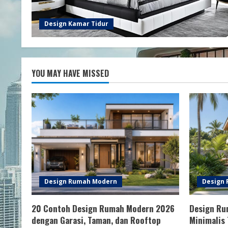
Design Kamar Tidur
YOU MAY HAVE MISSED
Design Rumah Modern
Design
20 Contoh Design Rumah Modern 2026
Design Ru
dengan Garasi, Taman, dan Rooftop
Minimalis 