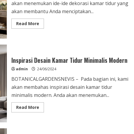
akan menemukan ide-ide dekorasi kamar tidur yang
akan membantu Anda menciptakan...
Read
Read More
more
about
Ide
Dekorasi
Kamar
Tidur
Elegan
&
Inspirasi Desain Kamar Tidur Minimalis Modern
Nyaman
admin
24/06/2024
BOTANICALGARDENSNEVIS – Pada bagian ini, kami
akan membahas inspirasi desain kamar tidur
minimalis modern. Anda akan menemukan...
Read
Read More
more
about
Inspirasi
Desain
Kamar
Tidur