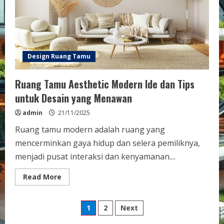
Anda
Design Ruang Tamu
Ruang Tamu Aesthetic Modern Ide dan Tips
untuk Desain yang Menawan
admin
21/11/2025
Ruang tamu modern adalah ruang yang
mencerminkan gaya hidup dan selera pemiliknya,
menjadi pusat interaksi dan kenyamanan....
Read
Read More
more
about
Ruang
Posts
Tamu
1
2
Next
Aesthetic
Modern