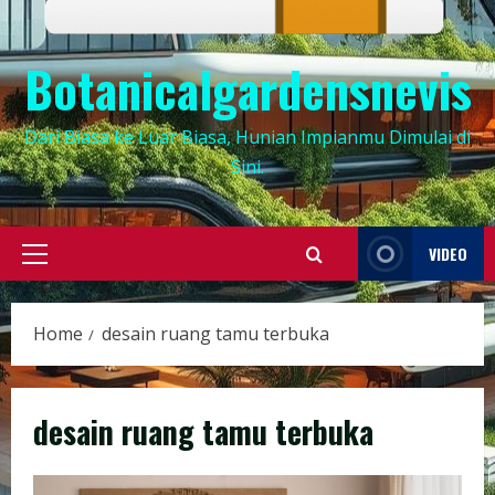
Botanicalgardensnevis
Dari Biasa ke Luar Biasa, Hunian Impianmu Dimulai di
Sini.
VIDEO
Primary
Menu
Home
desain ruang tamu terbuka
desain ruang tamu terbuka