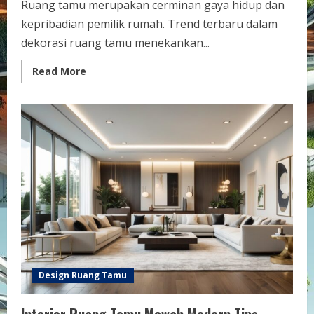
Ruang tamu merupakan cerminan gaya hidup dan
kepribadian pemilik rumah. Trend terbaru dalam
dekorasi ruang tamu menekankan...
Read
Read More
more
about
Dekorasi
Ruang
Tamu
Trend
Terbaru:
Ide
Segar
untuk
Tahun
2025
Design Ruang Tamu