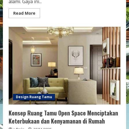
alami. Gaya ini...
Read
Read More
more
about
Desain
Ruang
Tamu
Scandinavian
Terbaru
Ide
Segar
untuk
Hunian
Modern
Design Ruang Tamu
Konsep Ruang Tamu Open Space Menciptakan
Keterbukaan dan Kenyamanan di Rumah