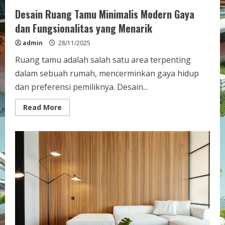
Desain Ruang Tamu Minimalis Modern Gaya
dan Fungsionalitas yang Menarik
admin
28/11/2025
Ruang tamu adalah salah satu area terpenting
dalam sebuah rumah, mencerminkan gaya hidup
dan preferensi pemiliknya. Desain...
Read
Read More
more
about
Desain
Ruang
Tamu
Minimalis
Modern
Gaya
dan
Fungsionalitas
yang
Menarik