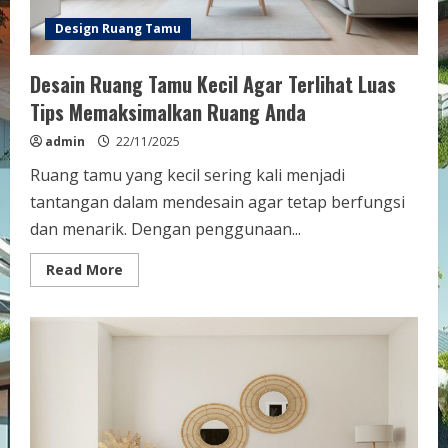
Design Ruang Tamu
Desain Ruang Tamu Kecil Agar Terlihat Luas
Tips Memaksimalkan Ruang Anda
admin
22/11/2025
Ruang tamu yang kecil sering kali menjadi
tantangan dalam mendesain agar tetap berfungsi
dan menarik. Dengan penggunaan...
Read
Read More
more
about
Desain
Ruang
Tamu
Kecil
Agar
Terlihat
Luas
Tips
Memaksimalkan
Ruang