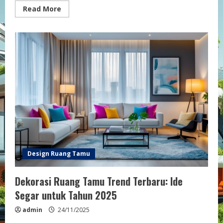
Read
Read More
more
about
Desain
Ruang
Tamu
Sederhana
Elegan
Inspirasi
Dan
Tips
Untuk
Hunian
Anda
Design Ruang Tamu
Dekorasi Ruang Tamu Trend Terbaru: Ide
Segar untuk Tahun 2025
admin
24/11/2025