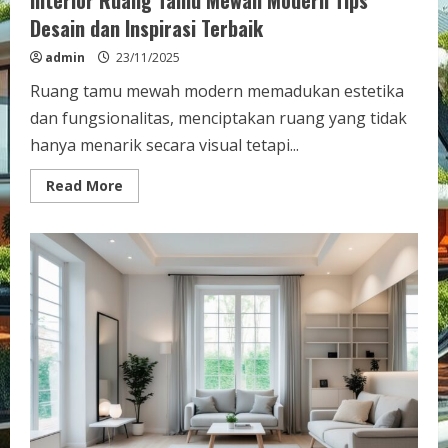
Interior Ruang Tamu Mewah Modern Tips
Desain dan Inspirasi Terbaik
admin
23/11/2025
Ruang tamu mewah modern memadukan estetika
dan fungsionalitas, menciptakan ruang yang tidak
hanya menarik secara visual tetapi...
Read
Read More
more
about
Interior
Ruang
Tamu
Mewah
Modern
Tips
Desain
dan
Inspirasi
Terbaik