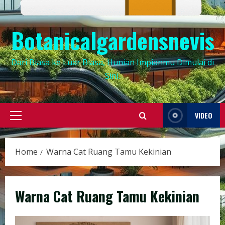
Botanicalgardensnevis
Dari Biasa ke Luar Biasa, Hunian Impianmu Dimulai di
Sini.
VIDEO
Primary
Menu
Home
Warna Cat Ruang Tamu Kekinian
Warna Cat Ruang Tamu Kekinian