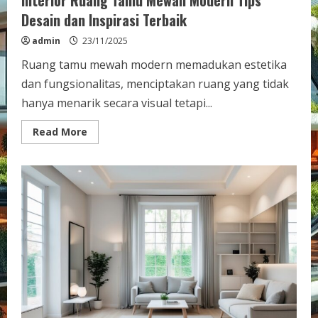
Interior Ruang Tamu Mewah Modern Tips
Desain dan Inspirasi Terbaik
admin
23/11/2025
Ruang tamu mewah modern memadukan estetika
dan fungsionalitas, menciptakan ruang yang tidak
hanya menarik secara visual tetapi...
Read
Read More
more
about
Interior
Ruang
Tamu
Mewah
Modern
Tips
Desain
dan
Inspirasi
Terbaik