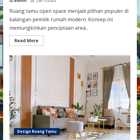
admin
29/11/2025
Ruang tamu open space menjadi pilihan populer di
kalangan pemilik rumah modern. Konsep ini
memungkinkan penciptaan area...
Read
Read More
more
about
Konsep
Ruang
Tamu
Open
Space
Menciptakan
Keterbukaan
dan
Kenyamanan
di
Rumah
Design Ruang Tamu