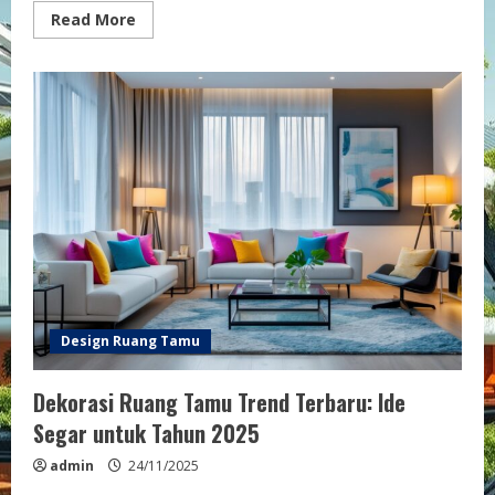
Read
Read More
more
about
Desain
Ruang
Tamu
Sederhana
Elegan
Inspirasi
Dan
Tips
Untuk
Hunian
Anda
Design Ruang Tamu
Dekorasi Ruang Tamu Trend Terbaru: Ide
Segar untuk Tahun 2025
admin
24/11/2025