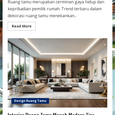
Ruang tamu merupakan cerminan gaya hidup dan
kepribadian pemilik rumah. Trend terbaru dalam
dekorasi ruang tamu menekankan...
Read
Read More
more
about
Dekorasi
Ruang
Tamu
Trend
Terbaru:
Ide
Segar
untuk
Tahun
2025
Design Ruang Tamu