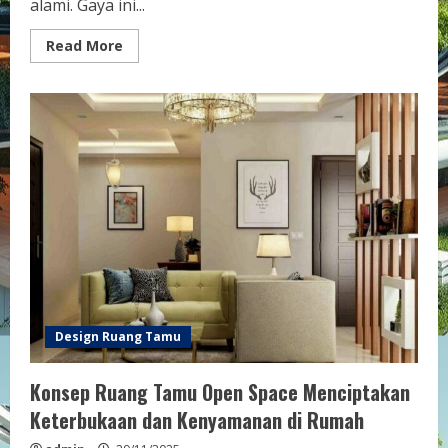
alami. Gaya ini...
Read
Read More
more
about
Desain
Ruang
Tamu
Scandinavian
Terbaru
Ide
Segar
untuk
Hunian
Modern
Design Ruang Tamu
Konsep Ruang Tamu Open Space Menciptakan
Keterbukaan dan Kenyamanan di Rumah