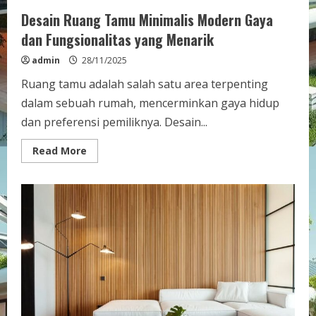
Desain Ruang Tamu Minimalis Modern Gaya
dan Fungsionalitas yang Menarik
admin
28/11/2025
Ruang tamu adalah salah satu area terpenting
dalam sebuah rumah, mencerminkan gaya hidup
dan preferensi pemiliknya. Desain...
Read
Read More
more
about
Desain
Ruang
Tamu
Minimalis
Modern
Gaya
dan
Fungsionalitas
yang
Menarik